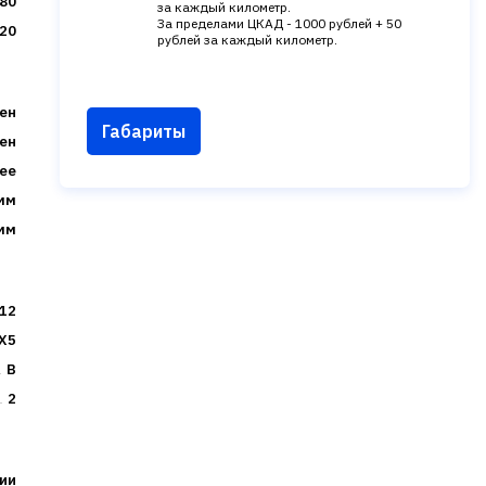
80
за каждый километр.
За пределами ЦКАД - 1000 рублей + 50
20
рублей за каждый километр.
ен
Габариты
ен
ее
 мм
мм
12
X5
B
2
ции