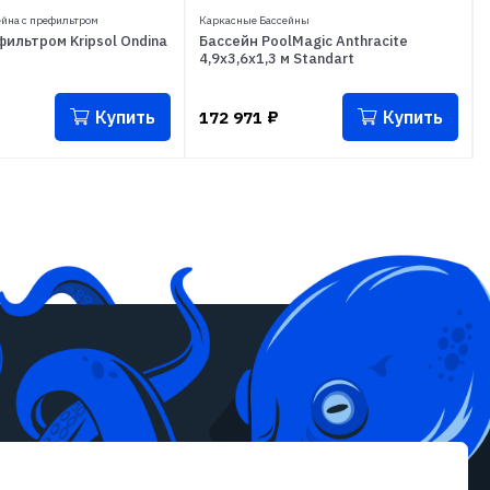
ейна с префильтром
Каркасные Бассейны
фильтром Kripsol Ondina
Бассейн PoolMagic Anthracite
4,9x3,6x1,3 м Standart
Купить
Купить
172 971
₽