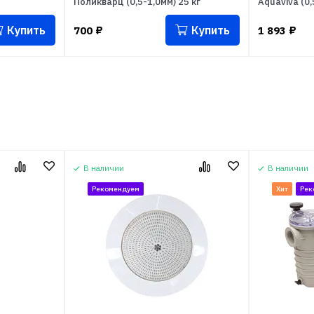
Поликварц (0,5-1,0мм) 25 кг
Aquaviva (0,
Купить
Купить
700
₽
1 893
₽
В наличии
В наличии
Рекомендуем
Хит
Рек