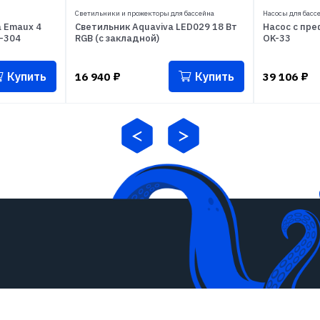
Светильники и прожекторы для бассейна
Насосы для басс
 Emaux 4
Светильник Aquaviva LED029 18 Вт
Насос с пре
-304
RGB (с закладной)
OK-33
Купить
Купить
16 940
₽
39 106
₽