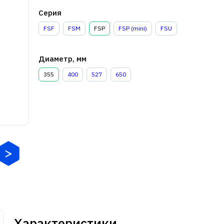
Серия
FSF
FSM
FSP
FSP (mini)
FSU
Диаметр, мм
355
400
527
650
Характеристики