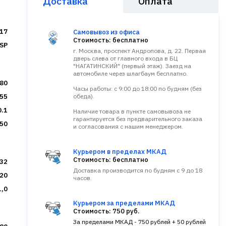
Доставка
Оплата
17
Самовывоз из офиса
Стоимость: бесплатно
SP
г. Москва, проспект Андропова, д. 22. Первая
дверь слева от главного входа в БЦ
"НАГАТИНСКИЙ" (первый этаж). Заезд на
автомобиле через шлагбаум бесплатно.
80
Часы работы: с 9:00 до 18:00 по будням (без
55
обеда).
0.1
Наличие товара в пункте самовывоза не
гарантируется без предварительного заказа
50
и согласования с нашим менеджером.
Курьером в пределах МКАД
Стоимость: бесплатно
.32
Доставка производится по будням с 9 до 18
20
часов.
1,0
Курьером за пределами МКАД
Стоимость: 750 руб.
За пределами МКАД - 750 рублей + 50 рублей