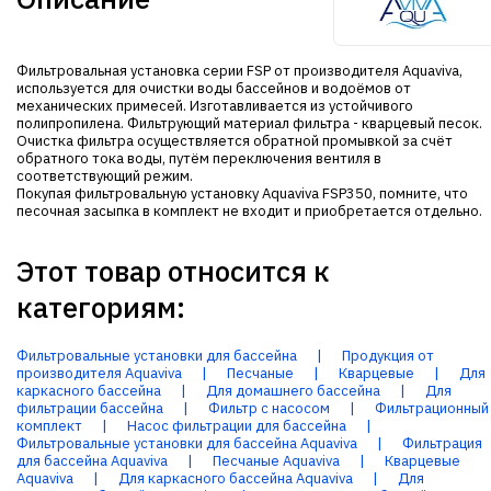
Фильтровальная установка серии FSP от производителя Aquaviva,
используется для очистки воды бассейнов и водоёмов от
механических примесей. Изготавливается из устойчивого
полипропилена. Фильтрующий материал фильтра - кварцевый песок.
Очистка фильтра осуществляется обратной промывкой за счёт
обратного тока воды, путём переключения вентиля в
соответствующий режим.
Покупая фильтровальную установку Aquaviva FSP350, помните, что
песочная засыпка в комплект не входит и приобретается отдельно.
Этот товар относится к
категориям:
Фильтровальные установки для бассейна
|
Продукция от
производителя Aquaviva
|
Песчаные
|
Кварцевые
|
Для
каркасного бассейна
|
Для домашнего бассейна
|
Для
фильтрации бассейна
|
Фильтр с насосом
|
Фильтрационный
комплект
|
Насос фильтрации для бассейна
|
Фильтровальные установки для бассейна Aquaviva
|
Фильтрация
для бассейна Aquaviva
|
Песчаные Aquaviva
|
Кварцевые
Aquaviva
|
Для каркасного бассейна Aquaviva
|
Для