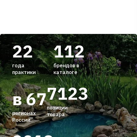
22
112
года
брендов в
практики
каталоге
7123
в 67
позиции
регионах
товара
России