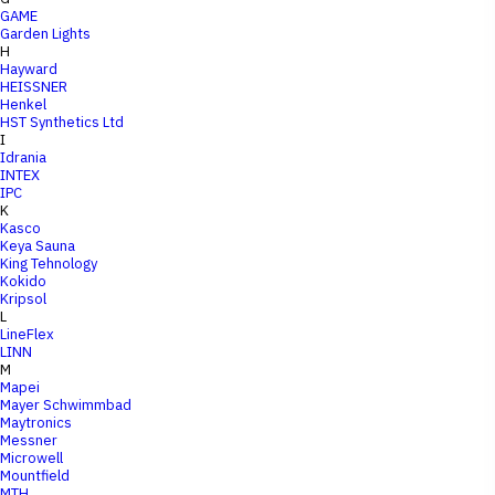
GAME
Garden Lights
H
Hayward
HEISSNER
Henkel
HST Synthetics Ltd
I
Idrania
INTEX
IPC
K
Kasco
Keya Sauna
King Tehnology
Kokido
Kripsol
L
LineFlex
LINN
M
Mapei
Mayer Schwimmbad
Maytronics
Messner
Microwell
Mountfield
MTH