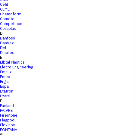
Cefil
CEME
Chemoform
Comete
Competition
Coraplax
D
Danfoss
DanVex
Del
Dinotec
E
Elbtal Plastics
Elecro Engineering
Emaux
Emec
Ergis
Espa
Etatron
Ezarri
F
Fairland
FAIVRE
Firestone
Flagpool
Flexinox
FONTANA
G