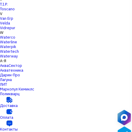
T.I.P.
Toscano
V
Van Erp
Velda
Vidrepur
W
Waterco
Waterline
Waterpik
Watertech
Waterway
А-Я
АкваСектор
Акватехника
Дарин-Про
Лагуна
ЛИТ
Маркопул Кемиклс
Поликварц
Доставка
Оплата
Контакты