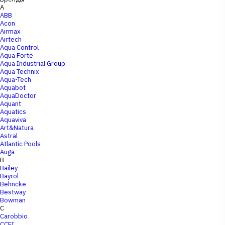
A
ABB
Acon
Airmax
Airtech
Aqua Control
Aqua Forte
Aqua Industrial Group
Aqua Technix
Aqua-Tech
Aquabot
AquaDoctor
Aquant
Aquatics
Aquaviva
Art&Natura
Astral
Atlantic Pools
Auga
B
Bailey
Bayrol
Behncke
Bestway
Bowman
C
Carobbio
CCEI