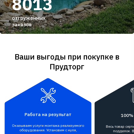
8013
отгруженных
заказов
Ваши выгоды при покупке в
Прудторг
Работа на результат
100%
Оказываем услуги монтажа реализуемого
Весь товар сер
оборудования. Установим с нуля,
подделок. В