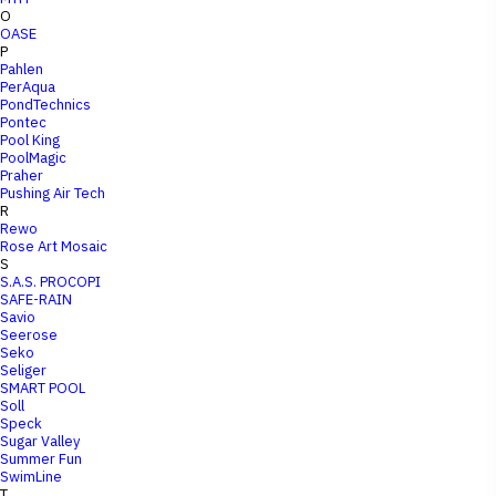
O
OASE
P
Pahlen
PerAqua
PondTechnics
Pontec
Pool King
PoolMagic
Praher
Pushing Air Tech
R
Rewo
Rose Art Mosaic
S
S.A.S. PROCOPI
SAFE-RAIN
Savio
Seerose
Seko
Seliger
SMART POOL
Soll
Speck
Sugar Valley
Summer Fun
SwimLine
T