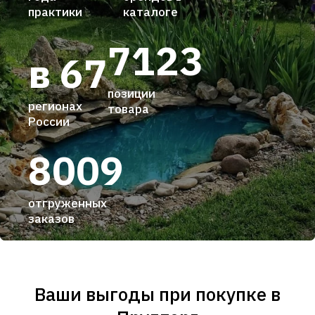
практики
каталоге
7123
в 67
позиции
регионах
товара
России
8009
отгруженных
заказов
Ваши выгоды при покупке в