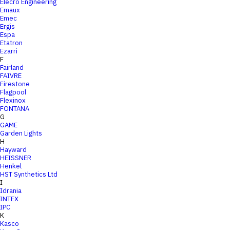
Elecro Engineering
Emaux
Emec
Ergis
Espa
Etatron
Ezarri
F
Fairland
FAIVRE
Firestone
Flagpool
Flexinox
FONTANA
G
GAME
Garden Lights
H
Hayward
HEISSNER
Henkel
HST Synthetics Ltd
I
Idrania
INTEX
IPC
K
Kasco