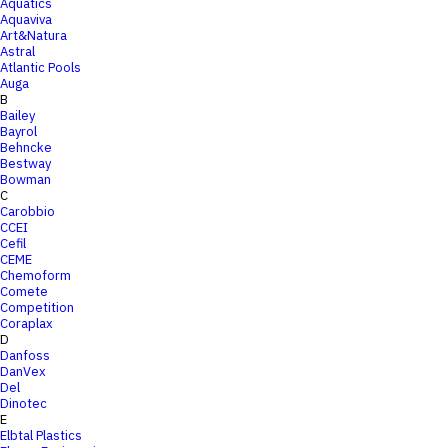
Aquatics
Aquaviva
Art&Natura
Astral
Atlantic Pools
Auga
B
Bailey
Bayrol
Behncke
Bestway
Bowman
C
Carobbio
CCEI
Cefil
CEME
Chemoform
Comete
Competition
Coraplax
D
Danfoss
DanVex
Del
Dinotec
E
Elbtal Plastics