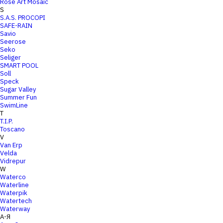
Rose Art Mosaic
S
S.A.S. PROCOPI
SAFE-RAIN
Savio
Seerose
Seko
Seliger
SMART POOL
Soll
Speck
Sugar Valley
Summer Fun
SwimLine
T
T.I.P.
Toscano
V
Van Erp
Velda
Vidrepur
W
Waterco
Waterline
Waterpik
Watertech
Waterway
А-Я