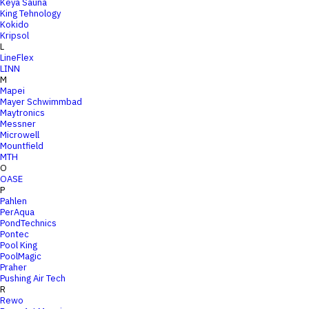
Keya Sauna
King Tehnology
Kokido
Kripsol
L
LineFlex
LINN
M
Mapei
Mayer Schwimmbad
Maytronics
Messner
Microwell
Mountfield
MTH
O
OASE
P
Pahlen
PerAqua
PondTechnics
Pontec
Pool King
PoolMagic
Praher
Pushing Air Tech
R
Rewo