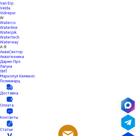
Van Erp
Velda
Vidrepur
W
Waterco
Waterline
Waterpik
Watertech
Waterway
А-Я
АкваСектор
Акватехника
Дарин-Про
Лагуна
ЛИТ
Маркопул Кемиклс
Поликварц
Доставка
Оплата
Контакты
Статьи