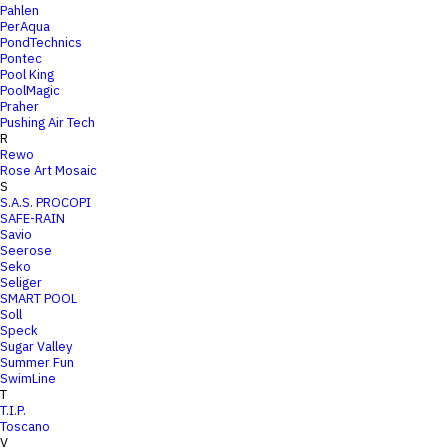
Pahlen
PerAqua
PondTechnics
Pontec
Pool King
PoolMagic
Praher
Pushing Air Tech
R
Rewo
Rose Art Mosaic
S
S.A.S. PROCOPI
SAFE-RAIN
Savio
Seerose
Seko
Seliger
SMART POOL
Soll
Speck
Sugar Valley
Summer Fun
SwimLine
T
T.I.P.
Toscano
V