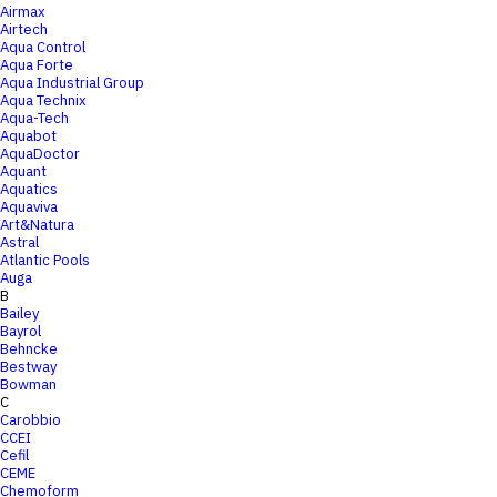
Airmax
Airtech
Aqua Control
Aqua Forte
Aqua Industrial Group
Aqua Technix
Aqua-Tech
Aquabot
AquaDoctor
Aquant
Aquatics
Aquaviva
Art&Natura
Astral
Atlantic Pools
Auga
B
Bailey
Bayrol
Behncke
Bestway
Bowman
C
Carobbio
CCEI
Cefil
CEME
Chemoform