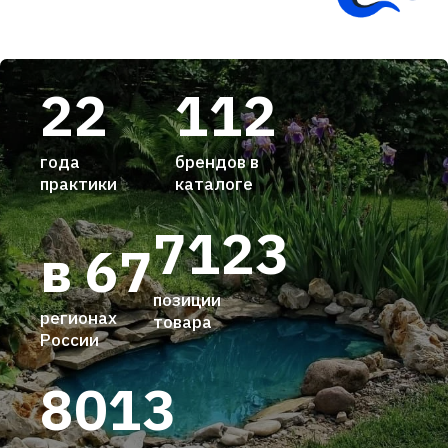
22
112
года
брендов в
практики
каталоге
7123
в 67
позиции
регионах
товара
России
8013