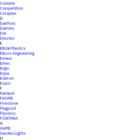
Comete
Competition
Coraplax
D
Danfoss
DanVex
Del
Dinotec
E
Elbtal Plastics
Elecro Engineering
Emaux
Emec
Ergis
Espa
Etatron
Ezarri
F
Fairland
FAIVRE
Firestone
Flagpool
Flexinox
FONTANA
G
GAME
Garden Lights
H