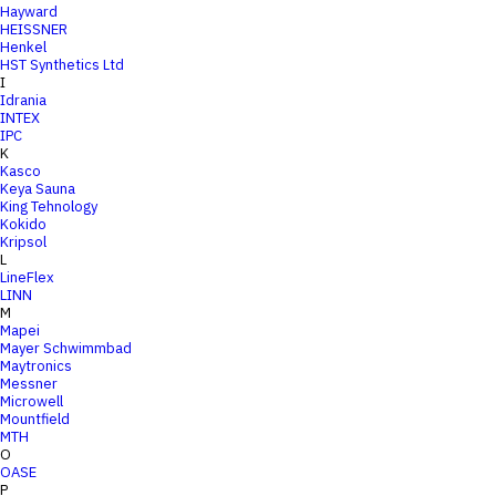
Hayward
HEISSNER
Henkel
HST Synthetics Ltd
I
Idrania
INTEX
IPC
K
Kasco
Keya Sauna
King Tehnology
Kokido
Kripsol
L
LineFlex
LINN
M
Mapei
Mayer Schwimmbad
Maytronics
Messner
Microwell
Mountfield
MTH
O
OASE
P