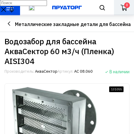
0
Металлические закладные детали для бассейна
Водозабор для бассейна
АкваСектор 60 м3/ч (Пленка)
AISI304
Производитель:
АкваСектор
Артикул:
АС 08.060
В наличии
131055