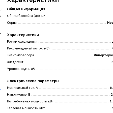
Общая информация
Объем бассейна (до), м³
й
0
Серия
Mod
о
Характеристики
Режим охлаждения
Рекомендуемый поток, м³/ч
Тип компрессора
Инверторн
Хладогент
R
Уровень шума, дБ
Электрические параметры
Номинальный ток, А
6
т
Напряжение, В
2
Потребляемая мощность, кВт
1
Тепловая мощность, кВт