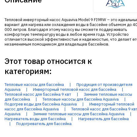
Тепловой инверторный насос Aquaviva Model 9 FI9RW – это идеальны
вариант для нагрева или охлаждения воды в бассейне объемом до 4
000 литров. Благодаря этому насосу вы сможете поддерживать
комфортную температуру воды в любое время года. Устройство
отличается высокой эффективностью и надежностью, что делает ег
незаменимым помощником для владельцев бассейнов.
Этот товар относится к
категориям:
Тепловые насосы для бассейна
|
Продукция от производителя
Aquaviva
|
Инверторный тепловой насос для бассейна
|
Тепловой насос для бассейна 9 квт
|
Зимние тепловые насосы
для бассейна
|
Тепловые насосы для бассейна Aquaviva
|
Подогрев воды для бассейна Aquaviva
|
Инверторный тепловой
насос для бассейна Aquaviva
|
Тепловой насос для бассейна 9 кв
Aquaviva
|
Зимние тепловые насосы для бассейна Aquaviva
|
Нагреватель воды для бассейна
|
Нагреватель для бассейна
|
Подогреватель для бассейна