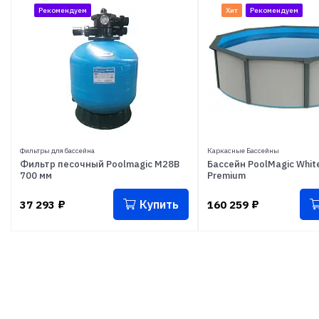
Рекомендуем
Хит
Рекомендуем
Фильтры для бассейна
Каркасные Бассейны
Фильтр песочный Poolmagic M28B
Бассейн PoolMagic White
700 мм
Premium
Купить
37 293
₽
160 259
₽