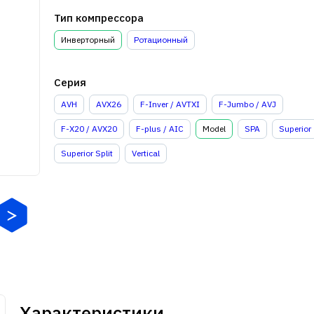
Тип компрессора
Инверторный
Ротационный
Серия
AVH
AVX26
F-Inver / AVTXI
F-Jumbo / AVJ
F-X20 / AVX20
F-plus / AIC
Model
SPA
Superior
Superior Split
Vertical
Характеристики