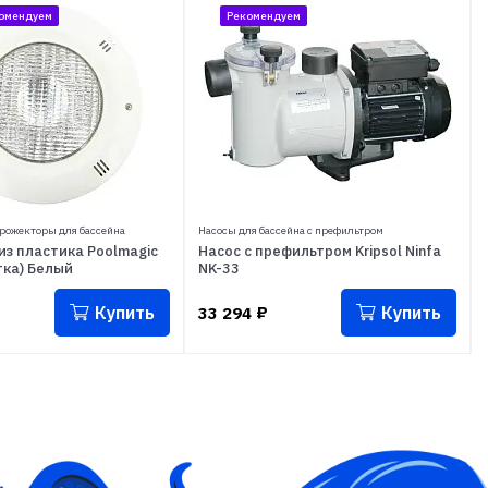
омендуем
Рекомендуем
рожекторы для бассейна
Насосы для бассейна с префильтром
з пластика Poolmagic
Насос с префильтром Kripsol Ninfa
тка) Белый
NK-33
Купить
Купить
33 294
₽