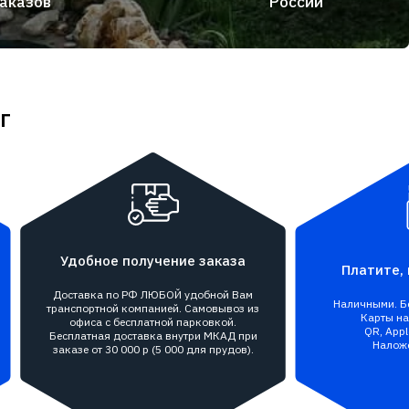
аказов
России
г
Удобное получение заказа
Платите, 
Доставка по РФ ЛЮБОЙ удобной Вам
Наличными. Бе
транспортной компанией. Самовывоз из
Карты на 
офиса с бесплатной парковкой.
QR, Appl
Бесплатная доставка внутри МКАД при
Налож
заказе от 30 000 р (5 000 для прудов).