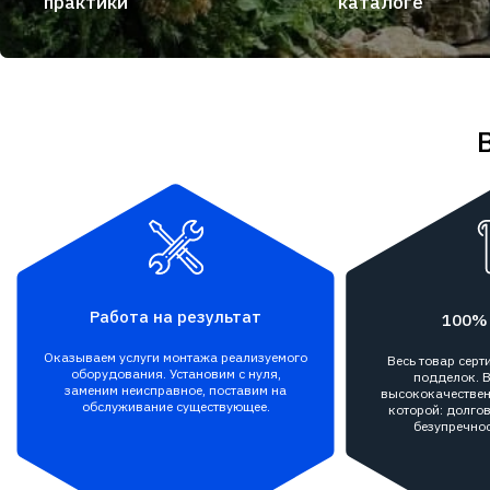
практики
каталоге
Работа на результат
100%
Оказываем услуги монтажа реализуемого
Весь товар сер
оборудования. Установим с нуля,
подделок. В
заменим неисправное, поставим на
высококачествен
обслуживание существующее.
которой: долгов
безупречнос