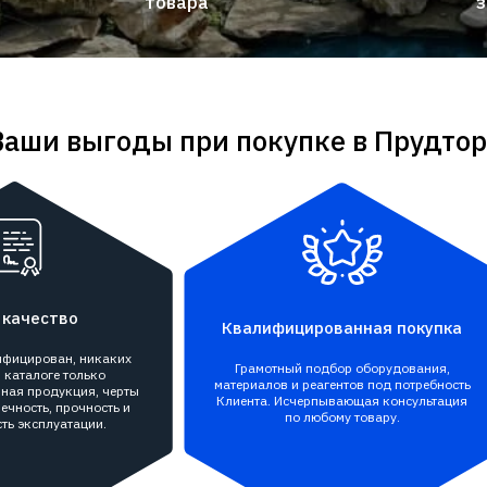
товара
з
Ваши выгоды при покупке в Прудтор
 качество
Квалифицированная покупка
тифицирован, никаких
Грамотный подбор оборудования,
 каталоге только
материалов и реагентов под потребность
ная продукция, черты
Клиента. Исчерпывающая консультация
ечность, прочность и
по любому товару.
ть эксплуатации.