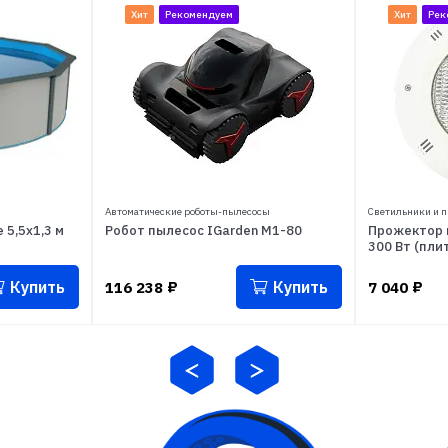
Хит
Рекомендуем
Хит
Рек
Автоматические роботы-пылесосы
Светильники и п
 5,5x1,3 м
Робот пылесос IGarden M1-80
Прожектор и
300 Вт (пли
Купить
Купить
116 238
₽
7 040
₽