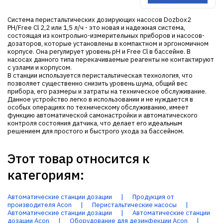
Система перистальтических дозирующих насосов Dozbox2
PH/Free Cl 2,2 или 1,5 л/ч - это новая и надежная система,
состоящая из контрольно-измерительных приборов и насосов-
дозаторов, которые установлены в компактном и эргономичном
корпусе. Она регулирует уровень pH и Free Cl в бассейне. В
насосах данного типа перекачиваемые реагенты не контактируют
с узлами и корпусом.
В станции используется перистальтическая технология, что
позволяет существенно снизить уровень шума, общий вес
прибора, его размеры и затраты на техническое обслуживание.
Данное устройство легко в использовании и не нуждается в
особых операциях по техническому обслуживанию, имеет
функцию автоматической самонастройки и автоматического
контроля состояния датчика, что делает его идеальным
решением для простого и быстрого ухода за бассейном.
Этот товар относится к
категориям:
Автоматические станции дозации
|
Продукция от
производителя Acon
|
Перистальтические насосы
|
Автоматические станции дозации
|
Автоматические станции
дозации Acon
|
Оборудование для дезинфекции Acon
|