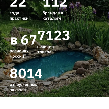
22
112
года
брендов в
практики
каталоге
7123
в 67
позиции
регионах
товара
России
8014
отгруженных
заказов