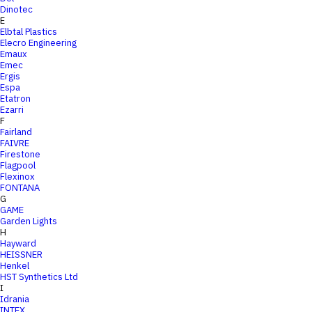
Dinotec
E
Elbtal Plastics
Elecro Engineering
Emaux
Emec
Ergis
Espa
Etatron
Ezarri
F
Fairland
FAIVRE
Firestone
Flagpool
Flexinox
FONTANA
G
GAME
Garden Lights
H
Hayward
HEISSNER
Henkel
HST Synthetics Ltd
I
Idrania
INTEX