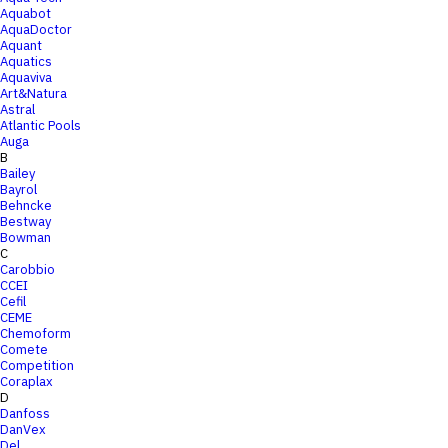
Aquabot
AquaDoctor
Aquant
Aquatics
Aquaviva
Art&Natura
Astral
Atlantic Pools
Auga
B
Bailey
Bayrol
Behncke
Bestway
Bowman
C
Carobbio
CCEI
Cefil
CEME
Chemoform
Comete
Competition
Coraplax
D
Danfoss
DanVex
Del