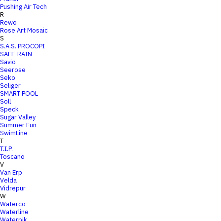
Pushing Air Tech
R
Rewo
Rose Art Mosaic
S
S.A.S. PROCOPI
SAFE-RAIN
Savio
Seerose
Seko
Seliger
SMART POOL
Soll
Speck
Sugar Valley
Summer Fun
SwimLine
T
T.I.P.
Toscano
V
Van Erp
Velda
Vidrepur
W
Waterco
Waterline
Waterpik