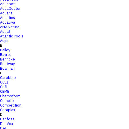
Aquabot
AquaDoctor
Aquant
Aquatics
Aquaviva
Art&Natura
Astral
Atlantic Pools
Auga
B
Bailey
Bayrol
Behncke
Bestway
Bowman
C
Carobbio
CCEI
Cefil
CEME
Chemoform
Comete
Competition
Coraplax
D
Danfoss
DanVex
Del