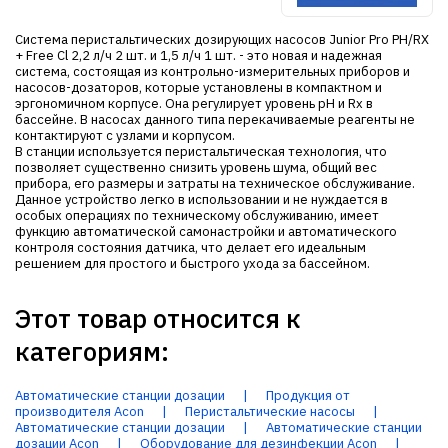
Система перистальтических дозирующих насосов Junior Pro PH/RX
+ Free Cl 2,2 л/ч 2 шт. и 1,5 л/ч 1 шт. - это новая и надежная
система, состоящая из контрольно-измерительных приборов и
насосов-дозаторов, которые установлены в компактном и
эргономичном корпусе. Она регулирует уровень pH и Rx в
бассейне. В насосах данного типа перекачиваемые реагенты не
контактируют с узлами и корпусом.
В станции используется перистальтическая технология, что
позволяет существенно снизить уровень шума, общий вес
прибора, его размеры и затраты на техническое обслуживание.
Данное устройство легко в использовании и не нуждается в
особых операциях по техническому обслуживанию, имеет
функцию автоматической самонастройки и автоматического
контроля состояния датчика, что делает его идеальным
решением для простого и быстрого ухода за бассейном.
Этот товар относится к
категориям:
Автоматические станции дозации
|
Продукция от
производителя Acon
|
Перистальтические насосы
|
Автоматические станции дозации
|
Автоматические станции
дозации Acon
|
Оборудование для дезинфекции Acon
|