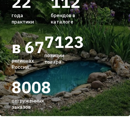
22
112
года
брендов в
практики
каталоге
7123
в 67
позиции
регионах
товара
России
8008
отгруженных
заказов