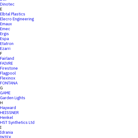
Dinotec
E
Elbtal Plastics
Elecro Engineering
Emaux
Emec
Ergis
Espa
Etatron
Ezarri
F
Fairland
FAIVRE
Firestone
Flagpool
Flexinox
FONTANA
G
GAME
Garden Lights
H
Hayward
HEISSNER
Henkel
HST Synthetics Ltd
I
Idrania
INTEX