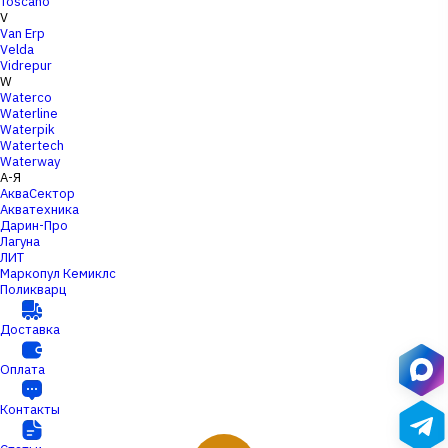
Toscano
V
Van Erp
Velda
Vidrepur
W
Waterco
Waterline
Waterpik
Watertech
Waterway
А-Я
АкваСектор
Акватехника
Дарин-Про
Лагуна
ЛИТ
Маркопул Кемиклс
Поликварц
Доставка
Оплата
Контакты