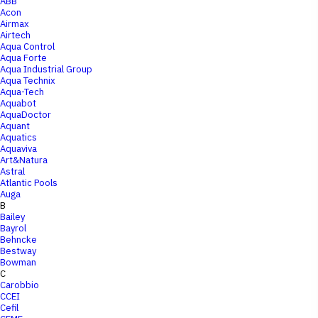
ABB
Acon
Airmax
Airtech
Aqua Control
Aqua Forte
Aqua Industrial Group
Aqua Technix
Aqua-Tech
Aquabot
AquaDoctor
Aquant
Aquatics
Aquaviva
Art&Natura
Astral
Atlantic Pools
Auga
B
Bailey
Bayrol
Behncke
Bestway
Bowman
C
Carobbio
CCEI
Cefil