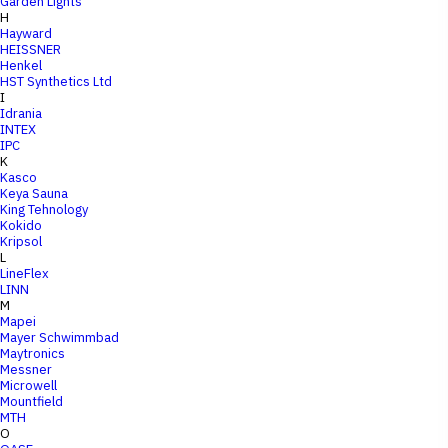
Garden Lights
H
Hayward
HEISSNER
Henkel
HST Synthetics Ltd
I
Idrania
INTEX
IPC
K
Kasco
Keya Sauna
King Tehnology
Kokido
Kripsol
L
LineFlex
LINN
M
Mapei
Mayer Schwimmbad
Maytronics
Messner
Microwell
Mountfield
MTH
O