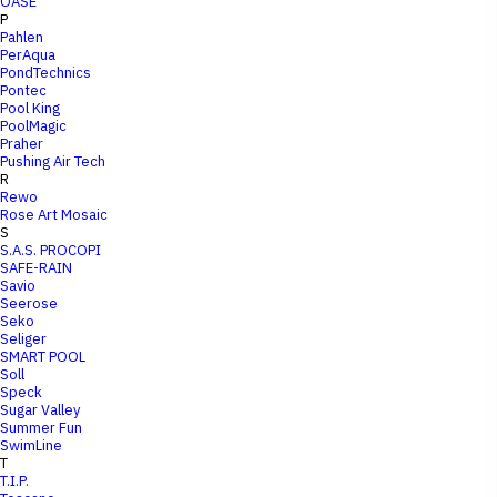
OASE
P
Pahlen
PerAqua
PondTechnics
Pontec
Pool King
PoolMagic
Praher
Pushing Air Tech
R
Rewo
Rose Art Mosaic
S
S.A.S. PROCOPI
SAFE-RAIN
Savio
Seerose
Seko
Seliger
SMART POOL
Soll
Speck
Sugar Valley
Summer Fun
SwimLine
T
T.I.P.