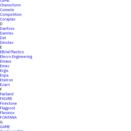
CEME
Chemoform
Comete
Competition
Coraplax
D
Danfoss
DanVex
Del
Dinotec
E
Elbtal Plastics
Elecro Engineering
Emaux
Emec
Ergis
Espa
Etatron
Ezarri
F
Fairland
FAIVRE
Firestone
Flagpool
Flexinox
FONTANA
G
GAME