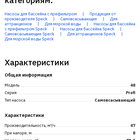
категориям:
Насосы для бассейна с префильтром
|
Продукция от
производителя Speck
|
Самовсасывающие
|
Для
аттракционов
|
Для морской воды
|
Насосы для бассейна
с префильтром Speck
|
Насосы для бассейна Speck
|
Самовсасывающие Speck
|
Для аттракционов Speck
|
Для морской воды Speck
Характеристики
Общая информация
Модель
48
Серия
Profi
Тип насоса
Самовсасывающий
Характеристики
Производительность, м³/ч
47
При напоре, м
8