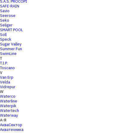
S.A.S. PROCOPI
SAFE-RAIN
Savio
Seerose
Seko
Seliger
SMART POOL
Soll
Speck
Sugar Valley
Summer Fun
SwimLine
T
T.I.P.
Toscano
V
Van Erp
Velda
Vidrepur
W
Waterco
Waterline
Waterpik
Watertech
Waterway
А-Я
АкваСектор
Акватехника