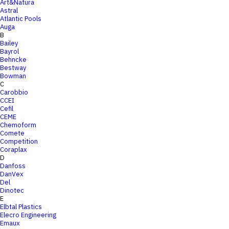
Art&Natura
Astral
Atlantic Pools
Auga
B
Bailey
Bayrol
Behncke
Bestway
Bowman
C
Carobbio
CCEI
Cefil
CEME
Chemoform
Comete
Competition
Coraplax
D
Danfoss
DanVex
Del
Dinotec
E
Elbtal Plastics
Elecro Engineering
Emaux