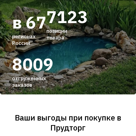
7123
в 67
позиции
регионах
товара
России
8009
отгруженных
заказов
Ваши выгоды при покупке в
Прудторг