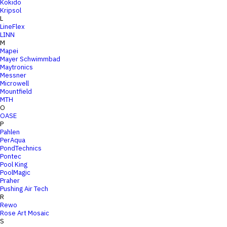
Kokido
Kripsol
L
LineFlex
LINN
M
Mapei
Mayer Schwimmbad
Maytronics
Messner
Microwell
Mountfield
MTH
O
OASE
P
Pahlen
PerAqua
PondTechnics
Pontec
Pool King
PoolMagic
Praher
Pushing Air Tech
R
Rewo
Rose Art Mosaic
S