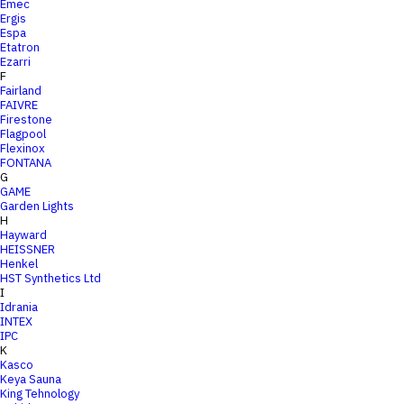
Emec
Ergis
Espa
Etatron
Ezarri
F
Fairland
FAIVRE
Firestone
Flagpool
Flexinox
FONTANA
G
GAME
Garden Lights
H
Hayward
HEISSNER
Henkel
HST Synthetics Ltd
I
Idrania
INTEX
IPC
K
Kasco
Keya Sauna
King Tehnology