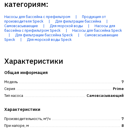
категориям:
Насосы для бассейна с префильтром
|
Продукция от
производителя Speck
|
Для фильтрации бассейна
|
Самовсасывающие
|
Для морской воды
|
Насосы для
бассейна с префильтром Speck
|
Насосы для бассейна Speck
|
Для фильтрации бассейна Speck
|
Самовсасывающие
Speck
|
Для морской воды Speck
Характеристики
Общая информация
Модель
7
Серия
Prime
Тип насоса
Самовсасывающий
Характеристики
Производительность, м³/ч
7
При напоре, м
8