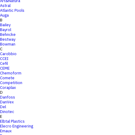
Art&Natura
Astral
Atlantic Pools
Auga
B
Bailey
Bayrol
Behncke
Bestway
Bowman
C
Carobbio
CCEI
Cefil
CEME
Chemoform
Comete
Competition
Coraplax
D
Danfoss
DanVex
Del
Dinotec
E
Elbtal Plastics
Elecro Engineering
Emaux