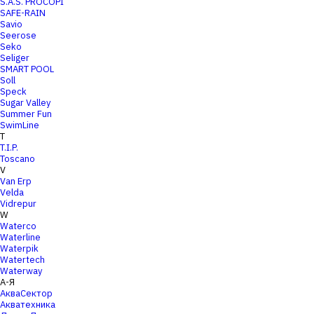
S.A.S. PROCOPI
SAFE-RAIN
Savio
Seerose
Seko
Seliger
SMART POOL
Soll
Speck
Sugar Valley
Summer Fun
SwimLine
T
T.I.P.
Toscano
V
Van Erp
Velda
Vidrepur
W
Waterco
Waterline
Waterpik
Watertech
Waterway
А-Я
АкваСектор
Акватехника