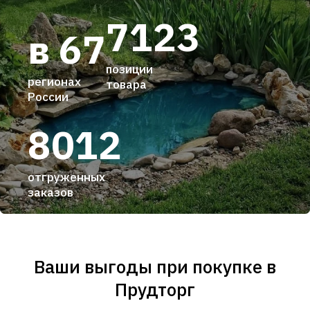
7123
в 67
позиции
регионах
товара
России
8012
отгруженных
заказов
Ваши выгоды при покупке в
Прудторг