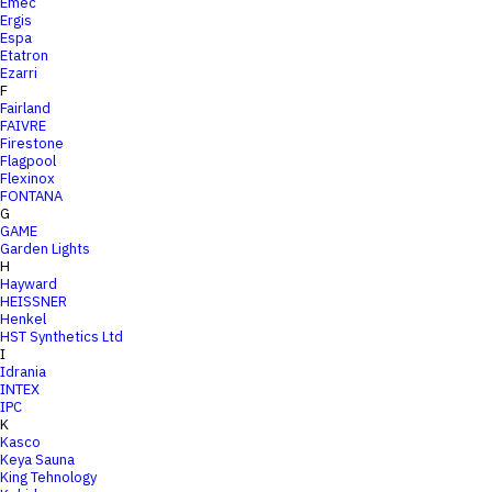
Emec
Ergis
Espa
Etatron
Ezarri
F
Fairland
FAIVRE
Firestone
Flagpool
Flexinox
FONTANA
G
GAME
Garden Lights
H
Hayward
HEISSNER
Henkel
HST Synthetics Ltd
I
Idrania
INTEX
IPC
K
Kasco
Keya Sauna
King Tehnology