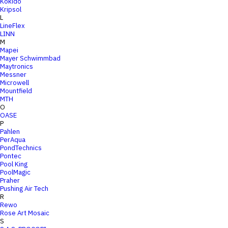
Kokido
Kripsol
L
LineFlex
LINN
M
Mapei
Mayer Schwimmbad
Maytronics
Messner
Microwell
Mountfield
MTH
O
OASE
P
Pahlen
PerAqua
PondTechnics
Pontec
Pool King
PoolMagic
Praher
Pushing Air Tech
R
Rewo
Rose Art Mosaic
S