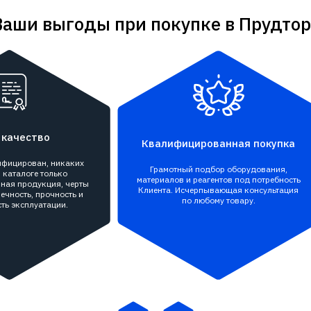
Ваши выгоды при покупке в Прудтор
 качество
Квалифицированная покупка
тифицирован, никаких
Грамотный подбор оборудования,
 каталоге только
материалов и реагентов под потребность
ная продукция, черты
Клиента. Исчерпывающая консультация
ечность, прочность и
по любому товару.
ть эксплуатации.