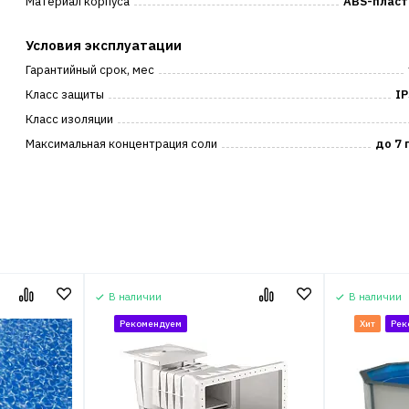
Материал корпуса
ABS-пласт
Условия эксплуатации
Гарантийный срок, мес
Класс защиты
IP
Класс изоляции
Максимальная концентрация соли
до 7 
В наличии
В наличии
Рекомендуем
Хит
Рек