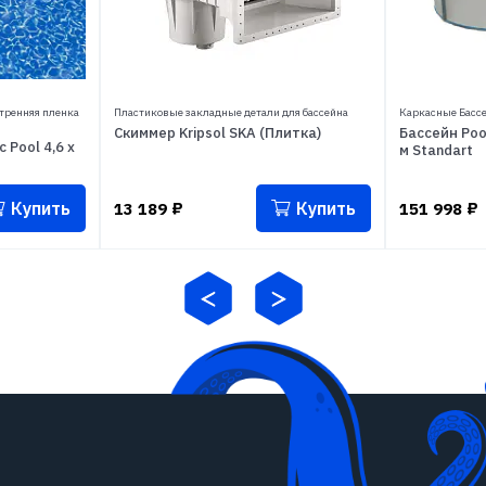
тренняя пленка
Пластиковые закладные детали для бассейна
Каркасные Басс
Скиммер Kripsol SKA (Плитка)
Бассейн Poo
 Pool 4,6 х
м Standart
Купить
Купить
13 189
₽
151 998
₽