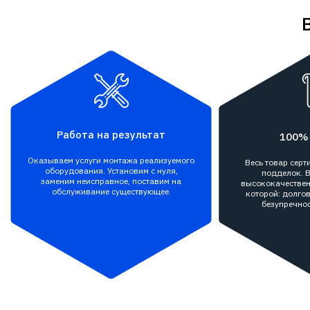
Работа на результат
100%
Оказываем услуги монтажа реализуемого
Весь товар сер
оборудования. Установим с нуля,
подделок. В
заменим неисправное, поставим на
высококачествен
обслуживание существующее.
которой: долгов
безупречнос