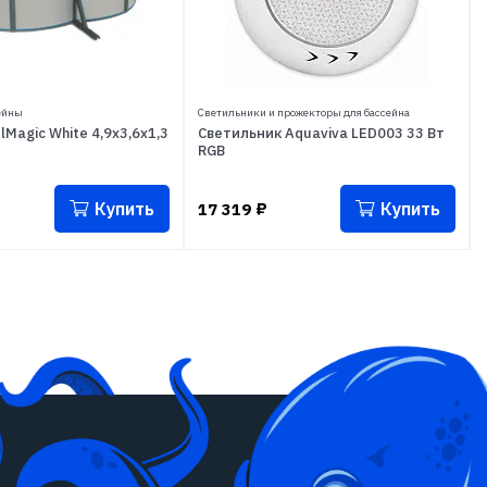
ейны
Светильники и прожекторы для бассейна
lMagic White 4,9x3,6x1,3
Светильник Aquaviva LED003 33 Вт
RGB
Купить
Купить
17 319
₽