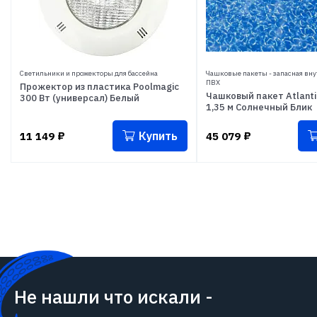
Светильники и прожекторы для бассейна
Чашковые пакеты - запасная вну
ПВХ
Прожектор из пластика Poolmagic
Чашковый пакет Atlantic
300 Вт (универсал) Белый
1,35 м Солнечный Блик
Купить
11 149
₽
45 079
₽
Не нашли что искали -