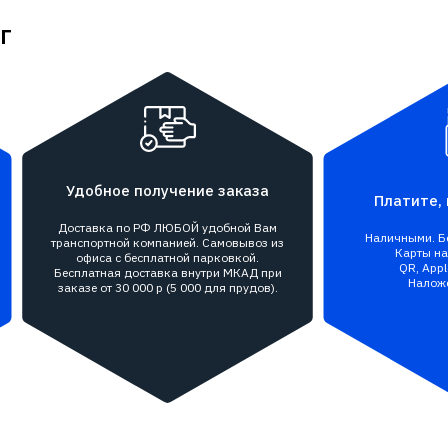
г
Удобное получение заказа
Платите, 
Доставка по РФ ЛЮБОЙ удобной Вам
Наличными. Бе
транспортной компанией. Самовывоз из
Карты на 
офиса с бесплатной парковкой.
QR, Appl
Бесплатная доставка внутри МКАД при
Налож
заказе от 30 000 р (5 000 для прудов).