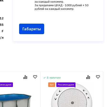
ик
за каждый километр.
За пределами ЦКАД - 1000 рублей + 50
рублей за каждый километр.
12
55
Габариты
F
г/л
В наличии
омендуем
Хит
Рекомендуем