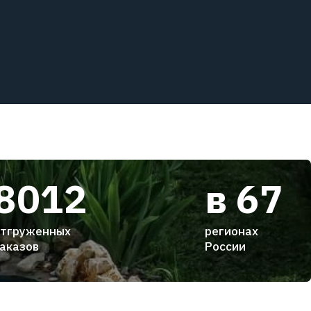
8012
в 67
тгруженных
регионах
аказов
России