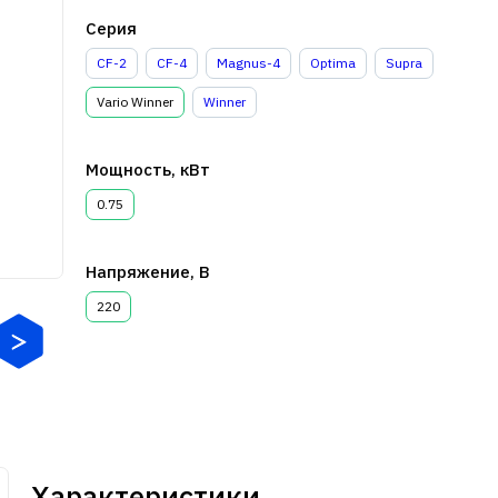
Серия
CF-2
CF-4
Magnus-4
Optima
Supra
Vario Winner
Winner
Мощность, кВт
0.75
Напряжение, В
220
Характеристики