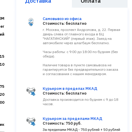
Доставка
Оплата
0M
Самовывоз из офиса
Стоимость: бесплатно
ner
г. Москва, проспект Андропова, д. 22. Первая
ий
дверь слева от главного входа в БЦ
"НАГАТИНСКИЙ" (первый этаж). Заезд на
автомобиле через шлагбаум бесплатно.
Часы работы: с 9:00 до 18:00 по будням (без
15
обеда).
10
Наличие товара в пункте самовывоза не
гарантируется без предварительного заказа
и согласования с нашим менеджером.
.75
Курьером в пределах МКАД
Стоимость: бесплатно
20
Доставка производится по будням с 9 до 18
00
часов.
Курьером за пределами МКАД
Стоимость: 750 руб.
ик
За пределами МКАД - 750 рублей + 50 рублей