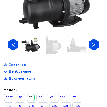
Сравнить
В избранное
Документация
Модель
100T
50
75
80
105
150
175
185
200
220
425
435
50T
555