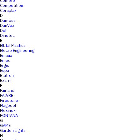
Comete
Competition
Coraplax
D
Danfoss
DanVex
Del
Dinotec
E
Elbtal Plastics
Elecro Engineering
Emaux
Emec
Ergis
Espa
Etatron
Ezarri
F
Fairland
FAIVRE
Firestone
Flagpool
Flexinox
FONTANA
G
GAME
Garden Lights
H