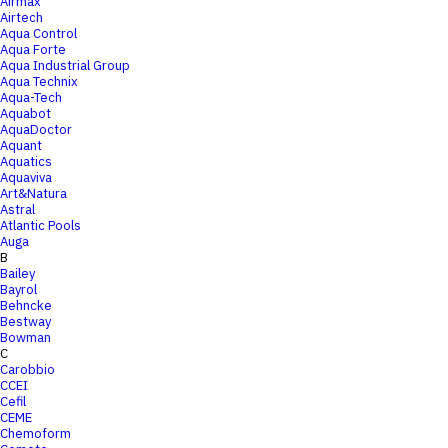
Airmax
Airtech
Aqua Control
Aqua Forte
Aqua Industrial Group
Aqua Technix
Aqua-Tech
Aquabot
AquaDoctor
Aquant
Aquatics
Aquaviva
Art&Natura
Astral
Atlantic Pools
Auga
B
Bailey
Bayrol
Behncke
Bestway
Bowman
C
Carobbio
CCEI
Cefil
CEME
Chemoform