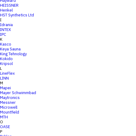
Hayward
HEISSNER
Henkel
HST Synthetics Ltd
I
Idrania
INTEX
IPC
K
Kasco
Keya Sauna
King Tehnology
Kokido
Kripsol
L
LineFlex
LINN
M
Mapei
Mayer Schwimmbad
Maytronics
Messner
Microwell
Mountfield
MTH
O
OASE
P