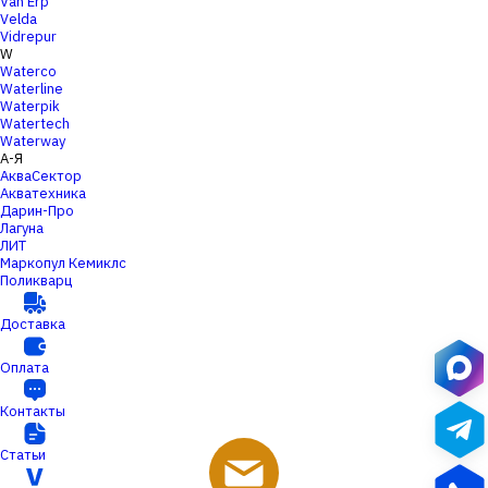
Van Erp
Velda
Vidrepur
W
Waterco
Waterline
Waterpik
Watertech
Waterway
А-Я
АкваСектор
Акватехника
Дарин-Про
Лагуна
ЛИТ
Маркопул Кемиклс
Поликварц
Доставка
Оплата
Контакты
Статьи