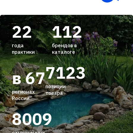
22
112
года
брендов в
практики
каталоге
7123
в 67
позиции
регионах
товара
России
8009
отгруженных