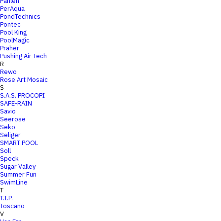
Pahlen
PerAqua
PondTechnics
Pontec
Pool King
PoolMagic
Praher
Pushing Air Tech
R
Rewo
Rose Art Mosaic
S
S.A.S. PROCOPI
SAFE-RAIN
Savio
Seerose
Seko
Seliger
SMART POOL
Soll
Speck
Sugar Valley
Summer Fun
SwimLine
T
T.I.P.
Toscano
V