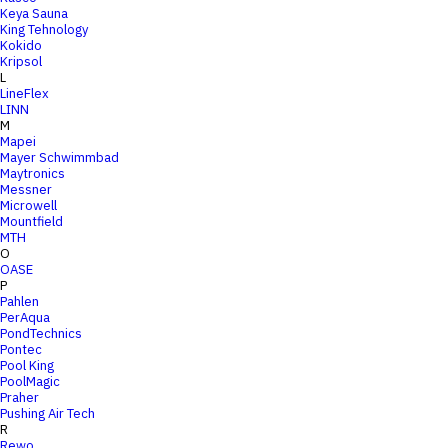
Keya Sauna
King Tehnology
Kokido
Kripsol
L
LineFlex
LINN
M
Mapei
Mayer Schwimmbad
Maytronics
Messner
Microwell
Mountfield
MTH
O
OASE
P
Pahlen
PerAqua
PondTechnics
Pontec
Pool King
PoolMagic
Praher
Pushing Air Tech
R
Rewo