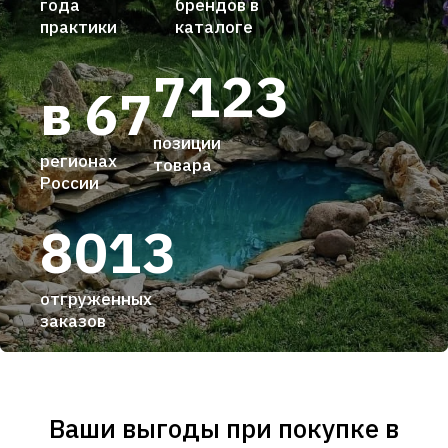
года
брендов в
практики
каталоге
7123
в 67
позиции
регионах
товара
России
8013
отгруженных
заказов
Ваши выгоды при покупке в