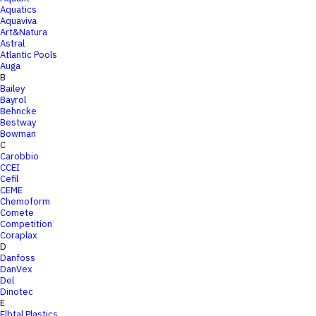
Aquatics
Aquaviva
Art&Natura
Astral
Atlantic Pools
Auga
B
Bailey
Bayrol
Behncke
Bestway
Bowman
C
Carobbio
CCEI
Cefil
CEME
Chemoform
Comete
Competition
Coraplax
D
Danfoss
DanVex
Del
Dinotec
E
Elbtal Plastics