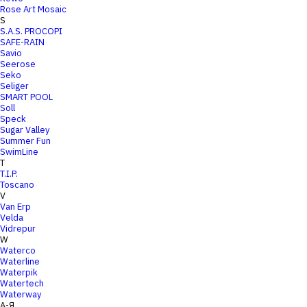
Rose Art Mosaic
S
S.A.S. PROCOPI
SAFE-RAIN
Savio
Seerose
Seko
Seliger
SMART POOL
Soll
Speck
Sugar Valley
Summer Fun
SwimLine
T
T.I.P.
Toscano
V
Van Erp
Velda
Vidrepur
W
Waterco
Waterline
Waterpik
Watertech
Waterway
А-Я