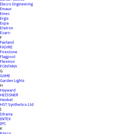
Elecro Engineering
Emaux
Emec
Ergis
Espa
Etatron
Ezarri
F
Fairland
FAIVRE
Firestone
Flagpool
Flexinox
FONTANA
G
GAME
Garden Lights
H
Hayward
HEISSNER
Henkel
HST Synthetics Ltd
I
Idrania
INTEX
IPC
K
Kasco