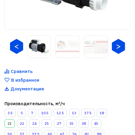
Сравнить
В избранное
Документация
Производительность, м³/ч
3.5
5
7
10.5
12.5
13
17.5
18
21
22
24
25
27
35
38
45
50
57
57.5
60
67
76
82
89