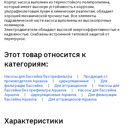
Корпус насоса выполнен из термостойкого полипропилена,
который имеет высокую устойчивость к коррозии,
ультрафиолетовым лучам и химическим реагентам, обладает
хорошей механической прочностью. Все элементы
гидравлической части насоса выполнены из высокопрочных
полимеров.
Электродвигатели обладают высокой энергоэффективностью и
надежностью. Снабжены встроенной тепловой защитой от
перегрузок.
Этот товар относится к
категориям:
Насосы для бассейна без префильтра
|
Продукция от
производителя Aquaviva
|
Циркуляционные
|
Для
фильтрации бассейна
|
Для аттракционов
|
Насосы для
бассейна без префильтра Aquaviva
|
Насосы для бассейна
Aquaviva
|
Циркуляционные Aquaviva
|
Для фильтрации
бассейна Aquaviva
|
Для аттракционов Aquaviva
Характеристики