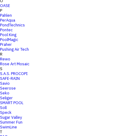
O
OASE
P
Pahlen
PerAqua
PondTechnics
Pontec
Pool King
PoolMagic
Praher
Pushing Air Tech
R
Rewo
Rose Art Mosaic
S
S.A.S. PROCOPI
SAFE-RAIN
Savio
Seerose
Seko
Seliger
SMART POOL
Soll
Speck
Sugar Valley
Summer Fun
SwimLine
T