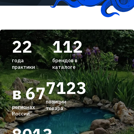
22
112
года
брендов в
практики
каталоге
7123
в 67
позиции
регионах
товара
России