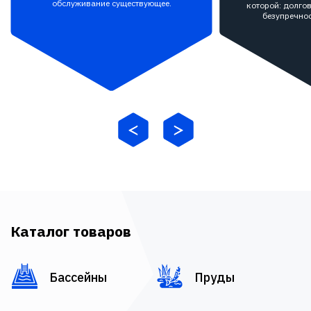
обслуживание существующее.
которой: долгов
безупречнос
Каталог товаров
Бассейны
Пруды