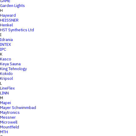
GAME
Garden Lights
H
Hayward
HEISSNER
Henkel
HST Synthetics Ltd
I
Idrania
INTEX
IPC
K
Kasco
Keya Sauna
King Tehnology
Kokido
Kripsol
L
LineFlex
LINN
M
Mapei
Mayer Schwimmbad
Maytronics
Messner
Microwell
Mountfield
MTH