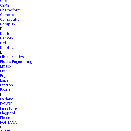
Cefil
CEME
Chemoform
Comete
Competition
Coraplax
D
Danfoss
DanVex
Del
Dinotec
E
Elbtal Plastics
Elecro Engineering
Emaux
Emec
Ergis
Espa
Etatron
Ezarri
F
Fairland
FAIVRE
Firestone
Flagpool
Flexinox
FONTANA
G