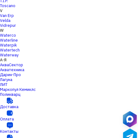
T.I.P.
Toscano
V
Van Erp
Velda
Vidrepur
W
Waterco
Waterline
Waterpik
Watertech
Waterway
А-Я
АкваСектор
Акватехника
Дарин-Про
Лагуна
ЛИТ
Маркопул Кемиклс
Поликварц
Доставка
Оплата
Контакты