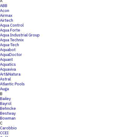
A
ABB
Acon
Airmax
Airtech
Aqua Control
Aqua Forte
Aqua Industrial Group
Aqua Technix
Aqua-Tech
Aquabot
AquaDoctor
Aquant
Aquatics
Aquaviva
Art&Natura
Astral
Atlantic Pools
Auga
B
Bailey
Bayrol
Behncke
Bestway
Bowman
C
Carobbio
CCEI