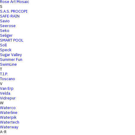
Rose Art Mosaic
S
S.A.S. PROCOPI
SAFE-RAIN
Savio
Seerose
Seko
Seliger
SMART POOL
Soll
Speck
Sugar Valley
Summer Fun
SwimLine
T
T.I.P.
Toscano
V
Van Erp
Velda
Vidrepur
W
Waterco
Waterline
Waterpik
Watertech
Waterway
А-Я