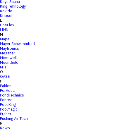
Keya Sauna
King Tehnology
Kokido
Kripsol
L
LineFlex
LINN
M
Mapei
Mayer Schwimmbad
Maytronics
Messner
Microwell
Mountfield
MTH
O
OASE
P
Pahlen
PerAqua
PondTechnics
Pontec
Pool King
PoolMagic
Praher
Pushing Air Tech
R
Rewo