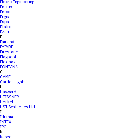
Elecro Engineering
Emaux
Emec
Ergis
Espa
Etatron
Ezarri
F
Fairland
FAIVRE
Firestone
Flagpool
Flexinox
FONTANA
G
GAME
Garden Lights
H
Hayward
HEISSNER
Henkel
HST Synthetics Ltd
I
Idrania
INTEX
IPC
K
Kasco