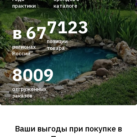
практики
каталоге
7123
в 67
позиции
регионах
товара
России
8009
отгруженных
заказов
Ваши выгоды при покупке в