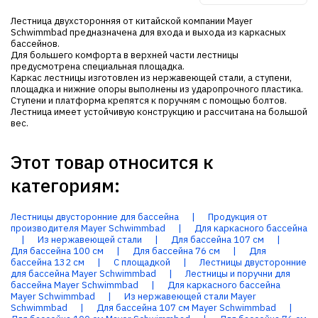
Лестница двухсторонняя от китайской компании Mayer
Schwimmbad предназначена для входа и выхода из каркасных
бассейнов.
Для большего комфорта в верхней части лестницы
предусмотрена специальная площадка.
Каркас лестницы изготовлен из нержавеющей стали, а ступени,
площадка и нижние опоры выполнены из ударопрочного пластика.
Ступени и платформа крепятся к поручням с помощью болтов.
Лестница имеет устойчивую конструкцию и рассчитана на большой
вес.
Этот товар относится к
категориям:
Лестницы двусторонние для бассейна
|
Продукция от
производителя Mayer Schwimmbad
|
Для каркасного бассейна
|
Из нержавеющей стали
|
Для бассейна 107 см
|
Для бассейна 100 см
|
Для бассейна 76 см
|
Для
бассейна 132 см
|
С площадкой
|
Лестницы двусторонние
для бассейна Mayer Schwimmbad
|
Лестницы и поручни для
бассейна Mayer Schwimmbad
|
Для каркасного бассейна
Mayer Schwimmbad
|
Из нержавеющей стали Mayer
Schwimmbad
|
Для бассейна 107 см Mayer Schwimmbad
|