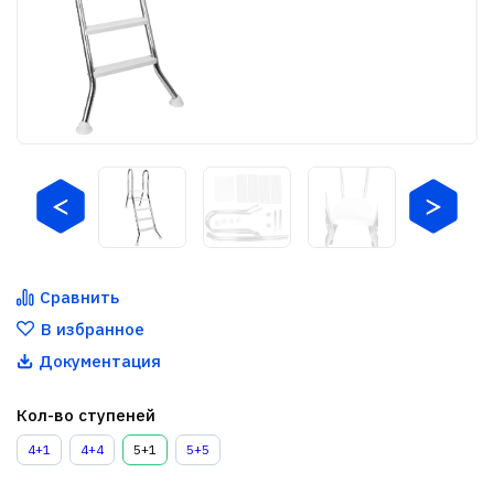
Сравнить
В избранное
Документация
Кол-во ступеней
4+1
4+4
5+1
5+5