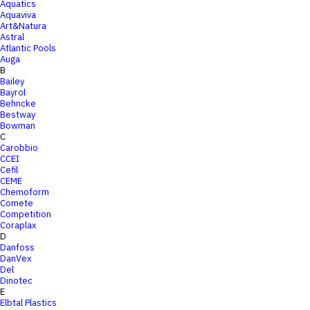
Aquatics
Aquaviva
Art&Natura
Astral
Atlantic Pools
Auga
B
Bailey
Bayrol
Behncke
Bestway
Bowman
C
Carobbio
CCEI
Cefil
CEME
Chemoform
Comete
Competition
Coraplax
D
Danfoss
DanVex
Del
Dinotec
E
Elbtal Plastics