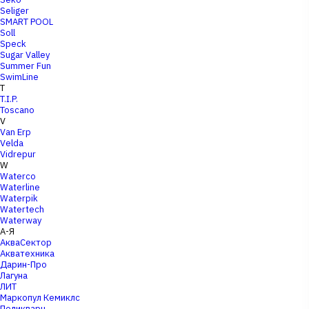
Seliger
SMART POOL
Soll
Speck
Sugar Valley
Summer Fun
SwimLine
T
T.I.P.
Toscano
V
Van Erp
Velda
Vidrepur
W
Waterco
Waterline
Waterpik
Watertech
Waterway
А-Я
АкваСектор
Акватехника
Дарин-Про
Лагуна
ЛИТ
Маркопул Кемиклс
Поликварц