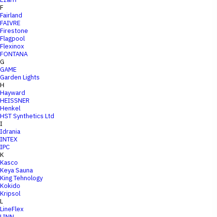
F
Fairland
FAIVRE
Firestone
Flagpool
Flexinox
FONTANA
G
GAME
Garden Lights
H
Hayward
HEISSNER
Henkel
HST Synthetics Ltd
I
Idrania
INTEX
IPC
K
Kasco
Keya Sauna
King Tehnology
Kokido
Kripsol
L
LineFlex
LINN