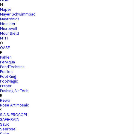
M
Mapei
Mayer Schwimmbad
Maytronics
Messner
Microwell
Mountfield
MTH
O
OASE
P
Pahlen
PerAqua
PondTechnics
Pontec
Pool King
PoolMagic
Praher
Pushing Air Tech
R
Rewo
Rose Art Mosaic
S
S.A.S. PROCOPI
SAFE-RAIN
Savio
Seerose
Seko