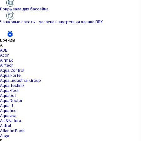
Покрывала для бассейна
Чашковые пакеты - запасная внутренняя пленка ПВХ
Бренды
A
ABB
Acon
Airmax
Airtech
Aqua Control
Aqua Forte
Aqua Industrial Group
Aqua Technix
Aqua-Tech
Aquabot
AquaDoctor
Aquant
Aquatics
Aquaviva
Art&Natura
Astral
Atlantic Pools
Auga
B