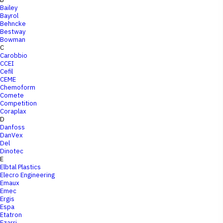
Bailey
Bayrol
Behncke
Bestway
Bowman
C
Carobbio
CCEI
Cefil
CEME
Chemoform
Comete
Competition
Coraplax
D
Danfoss
DanVex
Del
Dinotec
E
Elbtal Plastics
Elecro Engineering
Emaux
Emec
Ergis
Espa
Etatron
Ezarri