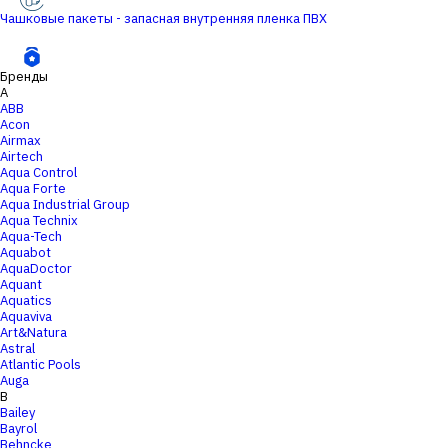
Чашковые пакеты - запасная внутренняя пленка ПВХ
Бренды
A
ABB
Acon
Airmax
Airtech
Aqua Control
Aqua Forte
Aqua Industrial Group
Aqua Technix
Aqua-Tech
Aquabot
AquaDoctor
Aquant
Aquatics
Aquaviva
Art&Natura
Astral
Atlantic Pools
Auga
B
Bailey
Bayrol
Behncke