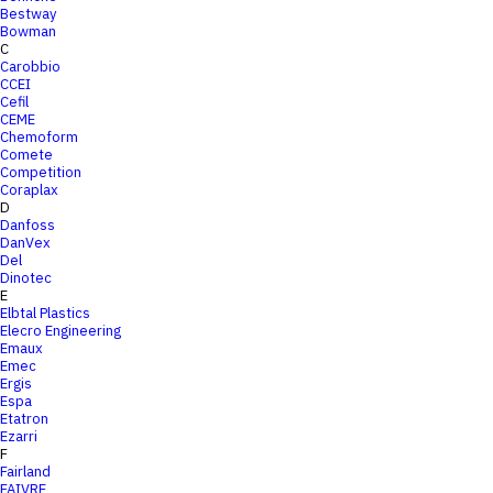
Bestway
Bowman
C
Carobbio
CCEI
Cefil
CEME
Chemoform
Comete
Competition
Coraplax
D
Danfoss
DanVex
Del
Dinotec
E
Elbtal Plastics
Elecro Engineering
Emaux
Emec
Ergis
Espa
Etatron
Ezarri
F
Fairland
FAIVRE