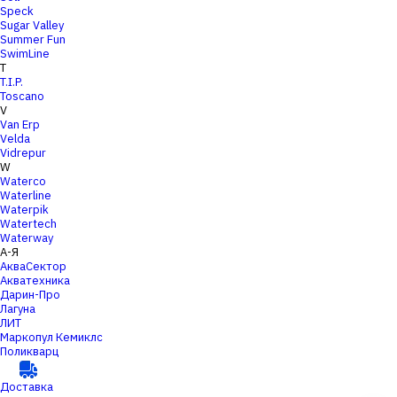
Speck
Sugar Valley
Summer Fun
SwimLine
T
T.I.P.
Toscano
V
Van Erp
Velda
Vidrepur
W
Waterco
Waterline
Waterpik
Watertech
Waterway
А-Я
АкваСектор
Акватехника
Дарин-Про
Лагуна
ЛИТ
Маркопул Кемиклс
Поликварц
Доставка