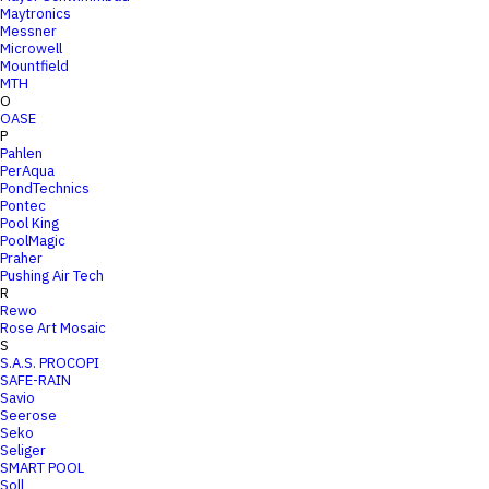
Maytronics
Messner
Microwell
Mountfield
MTH
O
OASE
P
Pahlen
PerAqua
PondTechnics
Pontec
Pool King
PoolMagic
Praher
Pushing Air Tech
R
Rewo
Rose Art Mosaic
S
S.A.S. PROCOPI
SAFE-RAIN
Savio
Seerose
Seko
Seliger
SMART POOL
Soll