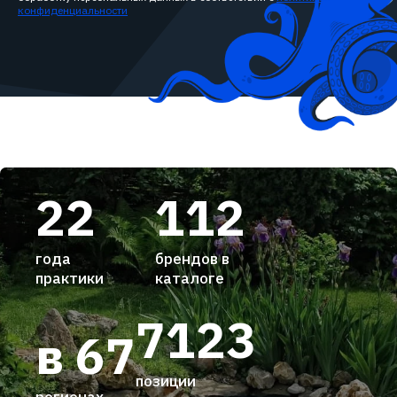
конфиденциальности
22
112
года
брендов в
практики
каталоге
7123
в 67
позиции