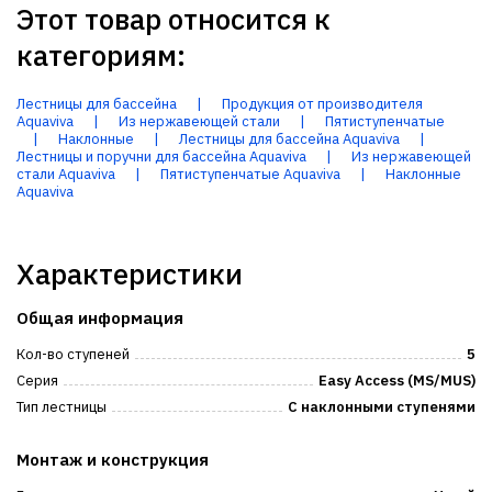
Этот товар относится к
категориям:
Лестницы для бассейна
|
Продукция от производителя
Aquaviva
|
Из нержавеющей стали
|
Пятиступенчатые
|
Наклонные
|
Лестницы для бассейна Aquaviva
|
Лестницы и поручни для бассейна Aquaviva
|
Из нержавеющей
стали Aquaviva
|
Пятиступенчатые Aquaviva
|
Наклонные
Aquaviva
Характеристики
Общая информация
Кол-во ступеней
5
Серия
Easy Access (MS/MUS)
Тип лестницы
С наклонными ступенями
Монтаж и конструкция