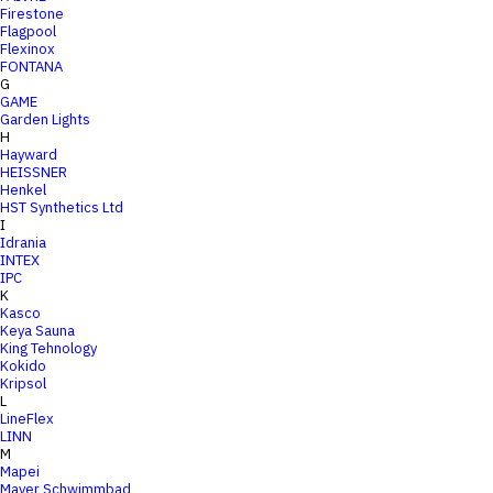
Firestone
Flagpool
Flexinox
FONTANA
G
GAME
Garden Lights
H
Hayward
HEISSNER
Henkel
HST Synthetics Ltd
I
Idrania
INTEX
IPC
K
Kasco
Keya Sauna
King Tehnology
Kokido
Kripsol
L
LineFlex
LINN
M
Mapei
Mayer Schwimmbad