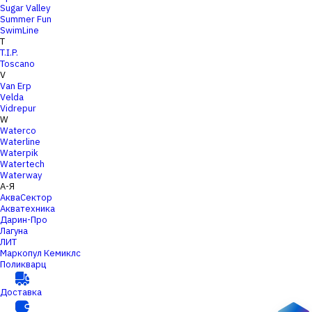
Sugar Valley
Summer Fun
SwimLine
T
T.I.P.
Toscano
V
Van Erp
Velda
Vidrepur
W
Waterco
Waterline
Waterpik
Watertech
Waterway
А-Я
АкваСектор
Акватехника
Дарин-Про
Лагуна
ЛИТ
Маркопул Кемиклс
Поликварц
Доставка