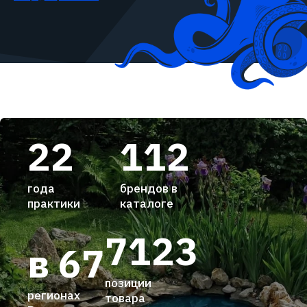
22
112
года
брендов в
практики
каталоге
7123
в 67
позиции
регионах
товара