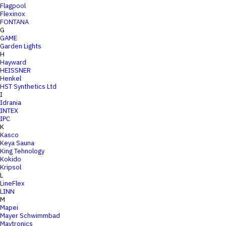
Flagpool
Flexinox
FONTANA
G
GAME
Garden Lights
H
Hayward
HEISSNER
Henkel
HST Synthetics Ltd
I
Idrania
INTEX
IPC
K
Kasco
Keya Sauna
King Tehnology
Kokido
Kripsol
L
LineFlex
LINN
M
Mapei
Mayer Schwimmbad
Maytronics