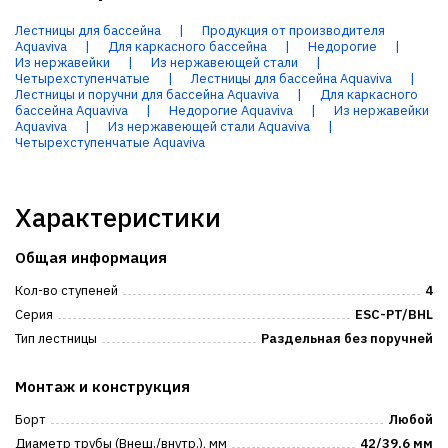
Лестницы для бассейна
|
Продукция от производителя
Aquaviva
|
Для каркасного бассейна
|
Недорогие
|
Из нержавейки
|
Из нержавеющей стали
|
Четырехступенчатые
|
Лестницы для бассейна Aquaviva
|
Лестницы и поручни для бассейна Aquaviva
|
Для каркасного
бассейна Aquaviva
|
Недорогие Aquaviva
|
Из нержавейки
Aquaviva
|
Из нержавеющей стали Aquaviva
|
Четырехступенчатые Aquaviva
Характеристики
Общая информация
Кол-во ступеней
4
Серия
ESC-PT/BHL
Тип лестницы
Раздельная без поручней
Монтаж и конструкция
Борт
Любой
Диаметр трубы (Внеш./внутр.), мм
42/39,6 мм