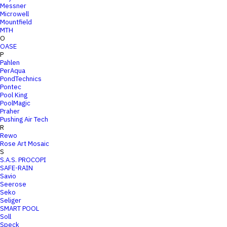
Messner
Microwell
Mountfield
MTH
O
OASE
P
Pahlen
PerAqua
PondTechnics
Pontec
Pool King
PoolMagic
Praher
Pushing Air Tech
R
Rewo
Rose Art Mosaic
S
S.A.S. PROCOPI
SAFE-RAIN
Savio
Seerose
Seko
Seliger
SMART POOL
Soll
Speck