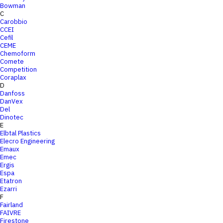
Bowman
C
Carobbio
CCEI
Cefil
CEME
Chemoform
Comete
Competition
Coraplax
D
Danfoss
DanVex
Del
Dinotec
E
Elbtal Plastics
Elecro Engineering
Emaux
Emec
Ergis
Espa
Etatron
Ezarri
F
Fairland
FAIVRE
Firestone