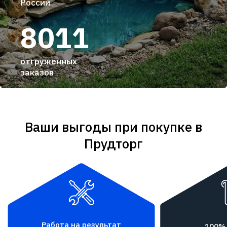
России
8011
отгруженных
заказов
Ваши выгоды при покупке в
Прудторг
Работа на результат
100%