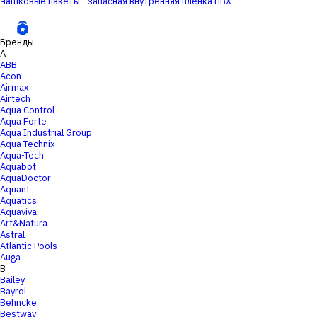
Чашковые пакеты - запасная внутренняя пленка ПВХ
Бренды
A
ABB
Acon
Airmax
Airtech
Aqua Control
Aqua Forte
Aqua Industrial Group
Aqua Technix
Aqua-Tech
Aquabot
AquaDoctor
Aquant
Aquatics
Aquaviva
Art&Natura
Astral
Atlantic Pools
Auga
B
Bailey
Bayrol
Behncke
Bestway