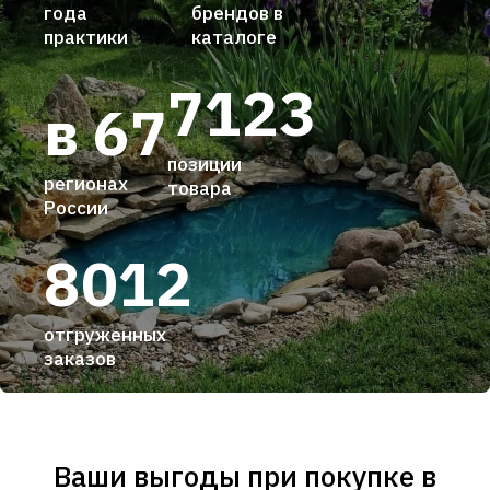
года
брендов в
практики
каталоге
7123
в 67
позиции
регионах
товара
России
8012
отгруженных
заказов
Ваши выгоды при покупке в