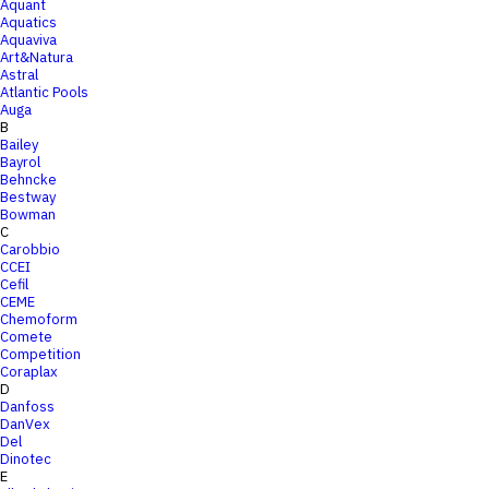
Aquant
Aquatics
Aquaviva
Art&Natura
Astral
Atlantic Pools
Auga
B
Bailey
Bayrol
Behncke
Bestway
Bowman
C
Carobbio
CCEI
Cefil
CEME
Chemoform
Comete
Competition
Coraplax
D
Danfoss
DanVex
Del
Dinotec
E