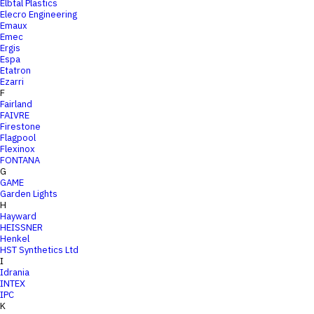
Elbtal Plastics
Elecro Engineering
Emaux
Emec
Ergis
Espa
Etatron
Ezarri
F
Fairland
FAIVRE
Firestone
Flagpool
Flexinox
FONTANA
G
GAME
Garden Lights
H
Hayward
HEISSNER
Henkel
HST Synthetics Ltd
I
Idrania
INTEX
IPC
K