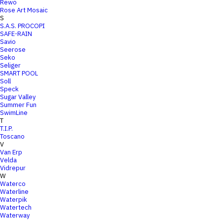
Rewo
Rose Art Mosaic
S
S.A.S. PROCOPI
SAFE-RAIN
Savio
Seerose
Seko
Seliger
SMART POOL
Soll
Speck
Sugar Valley
Summer Fun
SwimLine
T
T.I.P.
Toscano
V
Van Erp
Velda
Vidrepur
W
Waterco
Waterline
Waterpik
Watertech
Waterway