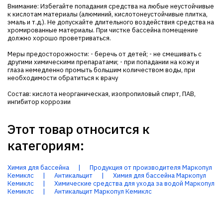
Внимание: Избегайте попадания средства на любые неустойчивые
к кислотам материалы (алюминий, кислотонеустойчивые плитка,
эмаль и т.д.). Не допускайте длительного воздействия средства на
хромированные материалы. При чистке бассейна помещение
должно хорошо проветриваться.
Меры предосторожности: - беречь от детей; - не смешивать с
другими химическими препаратами; - при попадании на кожу и
глаза немедленно промыть большим количеством воды, при
необходимости обратиться к врачу
Состав: кислота неорганическая, изопропиловый спирт, ПАВ,
ингибитор коррозии
Этот товар относится к
категориям:
Химия для бассейна
|
Продукция от производителя Маркопул
Кемиклс
|
Антикальцит
|
Химия для бассейна Маркопул
Кемиклс
|
Химические средства для ухода за водой Маркопул
Кемиклс
|
Антикальцит Маркопул Кемиклс