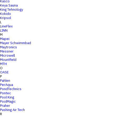
Kasco
Keya Sauna
King Tehnology
Kokido
Kripsol
L
LineFlex
LINN
M
Mapei
Mayer Schwimmbad
Maytronics
Messner
Microwell
Mountfield
MTH
O
OASE
P
Pahlen
PerAqua
PondTechnics
Pontec
Pool King
PoolMagic
Praher
Pushing Air Tech
R