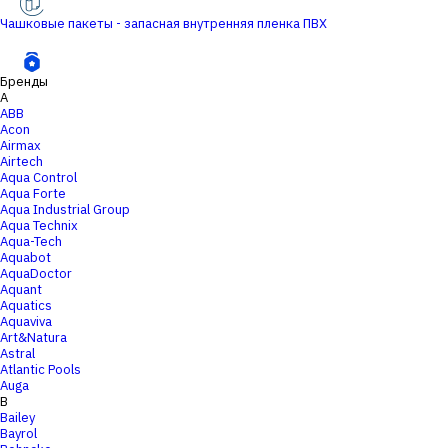
Чашковые пакеты - запасная внутренняя пленка ПВХ
Бренды
A
ABB
Acon
Airmax
Airtech
Aqua Control
Aqua Forte
Aqua Industrial Group
Aqua Technix
Aqua-Tech
Aquabot
AquaDoctor
Aquant
Aquatics
Aquaviva
Art&Natura
Astral
Atlantic Pools
Auga
B
Bailey
Bayrol