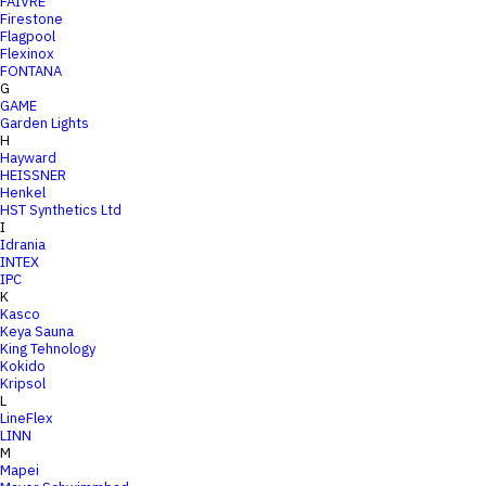
FAIVRE
Firestone
Flagpool
Flexinox
FONTANA
G
GAME
Garden Lights
H
Hayward
HEISSNER
Henkel
HST Synthetics Ltd
I
Idrania
INTEX
IPC
K
Kasco
Keya Sauna
King Tehnology
Kokido
Kripsol
L
LineFlex
LINN
M
Mapei