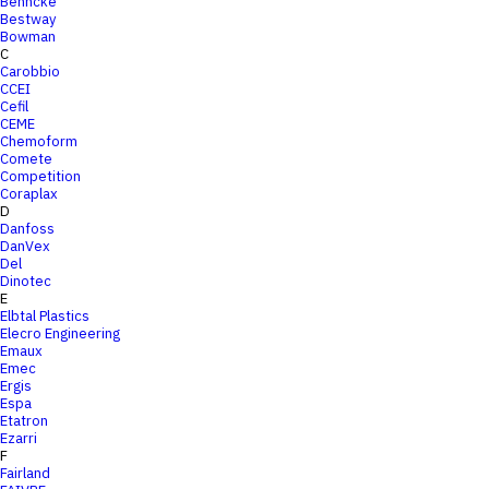
Behncke
Bestway
Bowman
C
Carobbio
CCEI
Cefil
CEME
Chemoform
Comete
Competition
Coraplax
D
Danfoss
DanVex
Del
Dinotec
E
Elbtal Plastics
Elecro Engineering
Emaux
Emec
Ergis
Espa
Etatron
Ezarri
F
Fairland