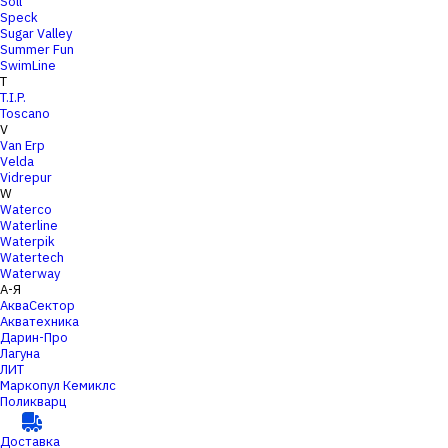
Soll
Speck
Sugar Valley
Summer Fun
SwimLine
T
T.I.P.
Toscano
V
Van Erp
Velda
Vidrepur
W
Waterco
Waterline
Waterpik
Watertech
Waterway
А-Я
АкваСектор
Акватехника
Дарин-Про
Лагуна
ЛИТ
Маркопул Кемиклс
Поликварц
Доставка