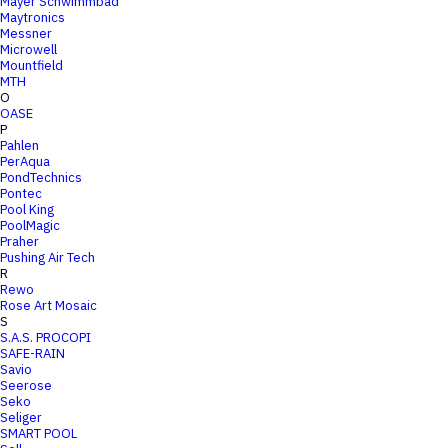
Mayer Schwimmbad
Maytronics
Messner
Microwell
Mountfield
MTH
O
OASE
P
Pahlen
PerAqua
PondTechnics
Pontec
Pool King
PoolMagic
Praher
Pushing Air Tech
R
Rewo
Rose Art Mosaic
S
S.A.S. PROCOPI
SAFE-RAIN
Savio
Seerose
Seko
Seliger
SMART POOL