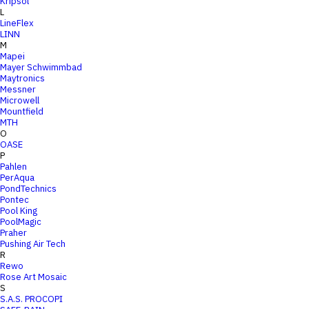
Kripsol
L
LineFlex
LINN
M
Mapei
Mayer Schwimmbad
Maytronics
Messner
Microwell
Mountfield
MTH
O
OASE
P
Pahlen
PerAqua
PondTechnics
Pontec
Pool King
PoolMagic
Praher
Pushing Air Tech
R
Rewo
Rose Art Mosaic
S
S.A.S. PROCOPI