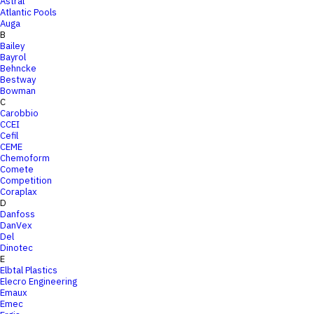
Astral
Atlantic Pools
Auga
B
Bailey
Bayrol
Behncke
Bestway
Bowman
C
Carobbio
CCEI
Cefil
CEME
Chemoform
Comete
Competition
Coraplax
D
Danfoss
DanVex
Del
Dinotec
E
Elbtal Plastics
Elecro Engineering
Emaux
Emec