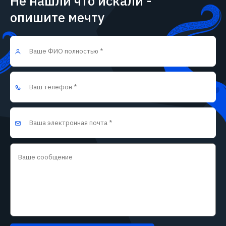
Не нашли что искали -
опишите мечту