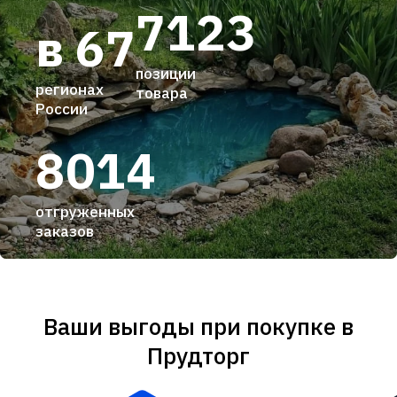
7123
в 67
позиции
регионах
товара
России
8014
отгруженных
заказов
Ваши выгоды при покупке в
Прудторг