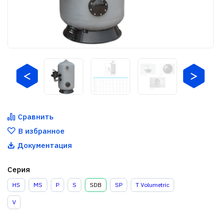
Сравнить
В избранное
Документация
Серия
HS
MS
P
S
SDB
SP
T Volumetric
V