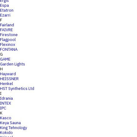
Ergis
Espa
Etatron
Ezarri
F
Fairland
FAIVRE
Firestone
Flagpool
Flexinox
FONTANA
G
GAME
Garden Lights
H
Hayward
HEISSNER
Henkel
HST Synthetics Ltd
I
Idrania
INTEX
IPC
K
Kasco
Keya Sauna
King Tehnology
Kokido