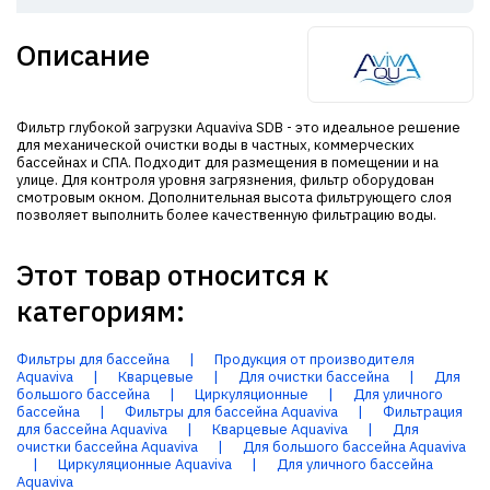
Описание
Фильтр глубокой загрузки Aquaviva SDB - это идеальное решение
для механической очистки воды в частных, коммерческих
бассейнах и СПА. Подходит для размещения в помещении и на
улице. Для контроля уровня загрязнения, фильтр оборудован
смотровым окном. Дополнительная высота фильтрующего слоя
позволяет выполнить более качественную фильтрацию воды.
Этот товар относится к
категориям:
Фильтры для бассейна
|
Продукция от производителя
Aquaviva
|
Кварцевые
|
Для очистки бассейна
|
Для
большого бассейна
|
Циркуляционные
|
Для уличного
бассейна
|
Фильтры для бассейна Aquaviva
|
Фильтрация
для бассейна Aquaviva
|
Кварцевые Aquaviva
|
Для
очистки бассейна Aquaviva
|
Для большого бассейна Aquaviva
|
Циркуляционные Aquaviva
|
Для уличного бассейна
Aquaviva