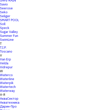
SAFE-RAIN
Savio
Seerose
Seko
Seliger
SMART POOL
Soll
Speck
Sugar Valley
Summer Fun
SwimLine
T
T.I.P.
Toscano
V
Van Erp
Velda
Vidrepur
W
Waterco
Waterline
Waterpik
Watertech
Waterway
А-Я
АкваСектор
Акватехника
Дарин-Про