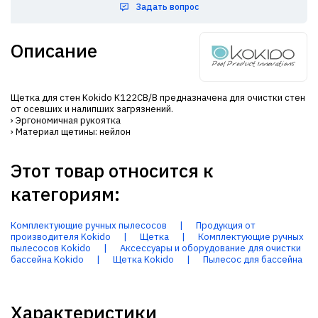
Задать вопрос
Описание
Щетка для стен Kokido K122CB/B предназначена для очистки стен
от осевших и налипших загрязнений.
› Эргономичная рукоятка
› Материал щетины: нейлон
Этот товар относится к
категориям:
Комплектующие ручных пылесосов
|
Продукция от
производителя Kokido
|
Щетка
|
Комплектующие ручных
пылесосов Kokido
|
Аксессуары и оборудование для очистки
бассейна Kokido
|
Щетка Kokido
|
Пылесос для бассейна
Характеристики