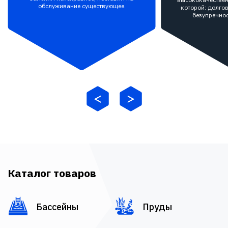
обслуживание существующее.
которой: долгов
безупречнос
Каталог товаров
Бассейны
Пруды