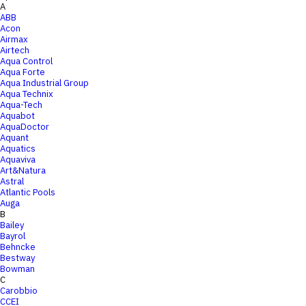
A
ABB
Acon
Airmax
Airtech
Aqua Control
Aqua Forte
Aqua Industrial Group
Aqua Technix
Aqua-Tech
Aquabot
AquaDoctor
Aquant
Aquatics
Aquaviva
Art&Natura
Astral
Atlantic Pools
Auga
B
Bailey
Bayrol
Behncke
Bestway
Bowman
C
Carobbio
CCEI