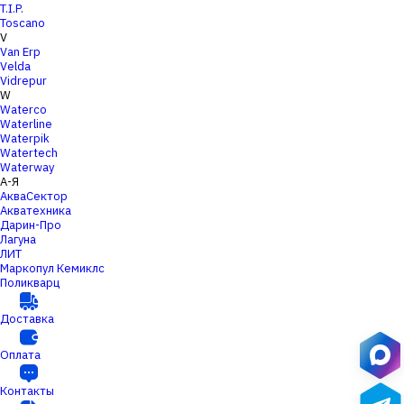
T.I.P.
Toscano
V
Van Erp
Velda
Vidrepur
W
Waterco
Waterline
Waterpik
Watertech
Waterway
А-Я
АкваСектор
Акватехника
Дарин-Про
Лагуна
ЛИТ
Маркопул Кемиклс
Поликварц
Доставка
Оплата
Контакты