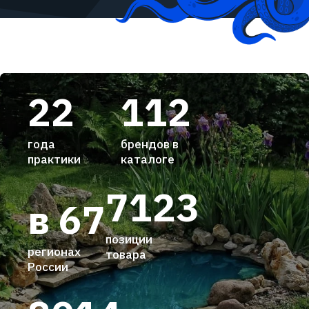
22
112
года
брендов в
практики
каталоге
7123
в 67
позиции
регионах
товара
России