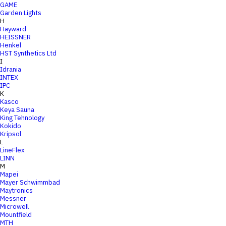
GAME
Garden Lights
H
Hayward
HEISSNER
Henkel
HST Synthetics Ltd
I
Idrania
INTEX
IPC
K
Kasco
Keya Sauna
King Tehnology
Kokido
Kripsol
L
LineFlex
LINN
M
Mapei
Mayer Schwimmbad
Maytronics
Messner
Microwell
Mountfield
MTH