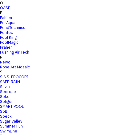
O
OASE
P
Pahlen
PerAqua
PondTechnics
Pontec
Pool King
PoolMagic
Praher
Pushing Air Tech
R
Rewo
Rose Art Mosaic
S
S.A.S. PROCOPI
SAFE-RAIN
Savio
Seerose
Seko
Seliger
SMART POOL
Soll
Speck
Sugar Valley
Summer Fun
SwimLine
T