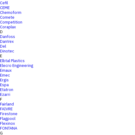
Cefil
CEME
Chemoform
Comete
Competition
Coraplax
D
Danfoss
DanVex
Del
Dinotec
E
Elbtal Plastics
Elecro Engineering
Emaux
Emec
Ergis
Espa
Etatron
Ezarri
F
Fairland
FAIVRE
Firestone
Flagpool
Flexinox
FONTANA
G