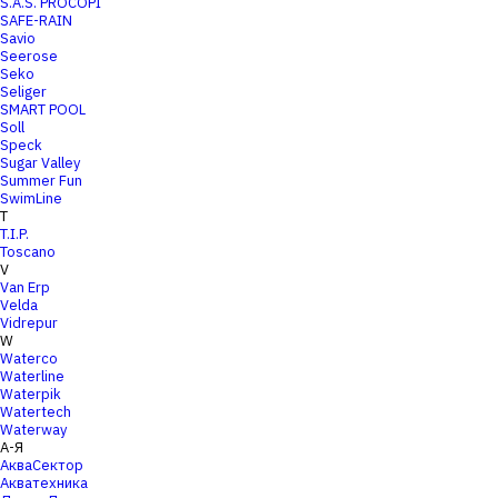
S.A.S. PROCOPI
SAFE-RAIN
Savio
Seerose
Seko
Seliger
SMART POOL
Soll
Speck
Sugar Valley
Summer Fun
SwimLine
T
T.I.P.
Toscano
V
Van Erp
Velda
Vidrepur
W
Waterco
Waterline
Waterpik
Watertech
Waterway
А-Я
АкваСектор
Акватехника