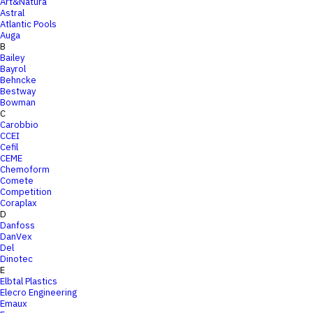
Art&Natura
Astral
Atlantic Pools
Auga
B
Bailey
Bayrol
Behncke
Bestway
Bowman
C
Carobbio
CCEI
Cefil
CEME
Chemoform
Comete
Competition
Coraplax
D
Danfoss
DanVex
Del
Dinotec
E
Elbtal Plastics
Elecro Engineering
Emaux