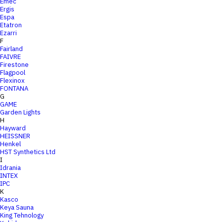
Emec
Ergis
Espa
Etatron
Ezarri
F
Fairland
FAIVRE
Firestone
Flagpool
Flexinox
FONTANA
G
GAME
Garden Lights
H
Hayward
HEISSNER
Henkel
HST Synthetics Ltd
I
Idrania
INTEX
IPC
K
Kasco
Keya Sauna
King Tehnology