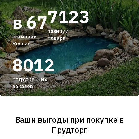
7123
в 67
позиции
регионах
товара
России
8012
отгруженных
заказов
Ваши выгоды при покупке в
Прудторг