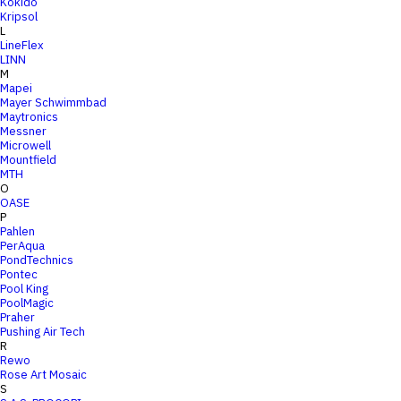
Kokido
Kripsol
L
LineFlex
LINN
M
Mapei
Mayer Schwimmbad
Maytronics
Messner
Microwell
Mountfield
MTH
O
OASE
P
Pahlen
PerAqua
PondTechnics
Pontec
Pool King
PoolMagic
Praher
Pushing Air Tech
R
Rewo
Rose Art Mosaic
S