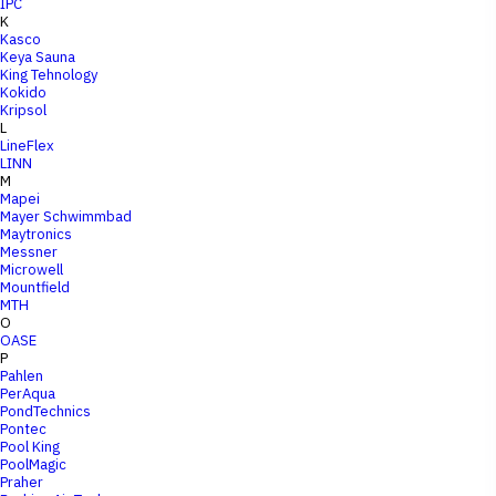
IPC
K
Kasco
Keya Sauna
King Tehnology
Kokido
Kripsol
L
LineFlex
LINN
M
Mapei
Mayer Schwimmbad
Maytronics
Messner
Microwell
Mountfield
MTH
O
OASE
P
Pahlen
PerAqua
PondTechnics
Pontec
Pool King
PoolMagic
Praher