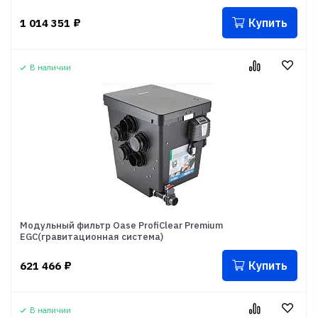
Купить
1 014 351
₽
В наличии
Модульный фильтр Oase ProfiClear Premium
EGC(гравитационная система)
Купить
621 466
₽
В наличии