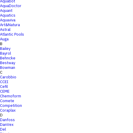
Aquabot
AquaDoctor
Aquant
Aquatics
Aquaviva
Art&Natura
Astral
Atlantic Pools
Auga
B
Bailey
Bayrol
Behncke
Bestway
Bowman
C
Carobbio
CCEI
Cefil
CEME
Chemoform
Comete
Competition
Coraplax
D
Danfoss
DanVex
Del