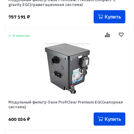
gravity EGC(гравитационная система)
Купить
757 191
₽
В наличии
Модульный фильтр Oase ProfiClear Premium EGC(напорная
система)
Купить
600 036
₽