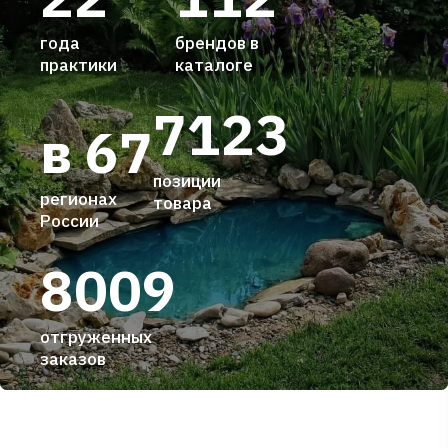
года
брендов в
практики
каталоге
7123
в 67
позиции
регионах
товара
России
8009
отгруженных
заказов