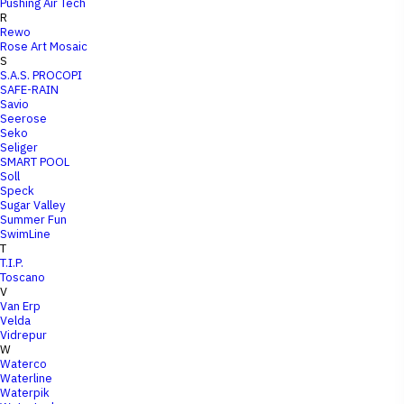
Pushing Air Tech
R
Rewo
Rose Art Mosaic
S
S.A.S. PROCOPI
SAFE-RAIN
Savio
Seerose
Seko
Seliger
SMART POOL
Soll
Speck
Sugar Valley
Summer Fun
SwimLine
T
T.I.P.
Toscano
V
Van Erp
Velda
Vidrepur
W
Waterco
Waterline
Waterpik