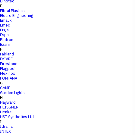
Dinotec
E
Elbtal Plastics
Elecro Engineering
Emaux
Emec
Ergis
Espa
Etatron
Ezarri
F
Fairland
FAIVRE
Firestone
Flagpool
Flexinox
FONTANA
G
GAME
Garden Lights
H
Hayward
HEISSNER
Henkel
HST Synthetics Ltd
I
Idrania
INTEX