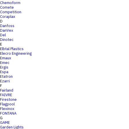
Chemoform
Comete
Competition
Coraplax
D
Danfoss
DanVex
Del
Dinotec
E
Elbtal Plastics
Elecro Engineering
Emaux
Emec
Ergis
Espa
Etatron
Ezarri
F
Fairland
FAIVRE
Firestone
Flagpool
Flexinox
FONTANA
G
GAME
Garden Lights