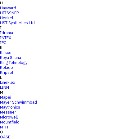
H
Hayward
HEISSNER
Henkel
HST Synthetics Ltd
I
Idrania
INTEX
IPC
K
Kasco
Keya Sauna
King Tehnology
Kokido
Kripsol
L
LineFlex
LINN
M
Mapei
Mayer Schwimmbad
Maytronics
Messner
Microwell
Mountfield
MTH
O
OASE