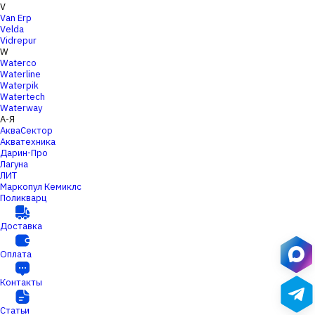
V
Van Erp
Velda
Vidrepur
W
Waterco
Waterline
Waterpik
Watertech
Waterway
А-Я
АкваСектор
Акватехника
Дарин-Про
Лагуна
ЛИТ
Маркопул Кемиклс
Поликварц
Доставка
Оплата
Контакты
Статьи