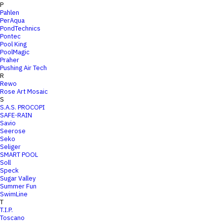
P
Pahlen
PerAqua
PondTechnics
Pontec
Pool King
PoolMagic
Praher
Pushing Air Tech
R
Rewo
Rose Art Mosaic
S
S.A.S. PROCOPI
SAFE-RAIN
Savio
Seerose
Seko
Seliger
SMART POOL
Soll
Speck
Sugar Valley
Summer Fun
SwimLine
T
T.I.P.
Toscano