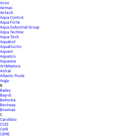
Acon
Airmax
Airtech
Aqua Control
Aqua Forte
Aqua Industrial Group
Aqua Technix
Aqua-Tech
Aquabot
AquaDoctor
Aquant
Aquatics
Aquaviva
Art&Natura
Astral
Atlantic Pools
Auga
B
Bailey
Bayrol
Behncke
Bestway
Bowman
C
Carobbio
CCEI
Cefil
CEME