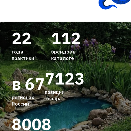
22
112
года
брендов в
практики
каталоге
7123
в 67
позиции
регионах
товара
России
8008