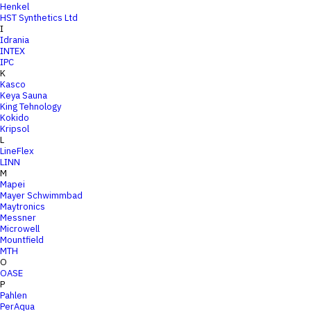
Henkel
HST Synthetics Ltd
I
Idrania
INTEX
IPC
K
Kasco
Keya Sauna
King Tehnology
Kokido
Kripsol
L
LineFlex
LINN
M
Mapei
Mayer Schwimmbad
Maytronics
Messner
Microwell
Mountfield
MTH
O
OASE
P
Pahlen
PerAqua