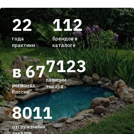
22
112
года
брендов в
практики
каталоге
7123
в 67
позиции
регионах
товара
России
8011
отгруженных
заказов