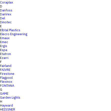
Coraplax
D
Danfoss
DanVex
Del
Dinotec
E
Elbtal Plastics
Elecro Engineering
Emaux
Emec
Ergis
Espa
Etatron
Ezarri
F
Fairland
FAIVRE
Firestone
Flagpool
Flexinox
FONTANA
G
GAME
Garden Lights
H
Hayward
HEISSNER