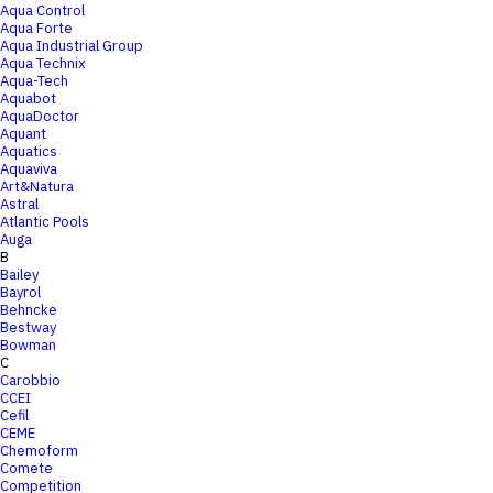
Aqua Control
Aqua Forte
Aqua Industrial Group
Aqua Technix
Aqua-Tech
Aquabot
AquaDoctor
Aquant
Aquatics
Aquaviva
Art&Natura
Astral
Atlantic Pools
Auga
B
Bailey
Bayrol
Behncke
Bestway
Bowman
C
Carobbio
CCEI
Cefil
CEME
Chemoform
Comete
Competition