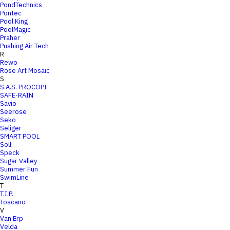
PondTechnics
Pontec
Pool King
PoolMagic
Praher
Pushing Air Tech
R
Rewo
Rose Art Mosaic
S
S.A.S. PROCOPI
SAFE-RAIN
Savio
Seerose
Seko
Seliger
SMART POOL
Soll
Speck
Sugar Valley
Summer Fun
SwimLine
T
T.I.P.
Toscano
V
Van Erp
Velda