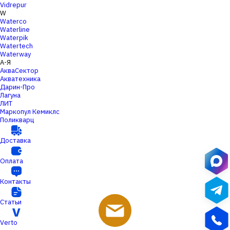
Vidrepur
W
Waterco
Waterline
Waterpik
Watertech
Waterway
А-Я
АкваСектор
Акватехника
Дарин-Про
Лагуна
ЛИТ
Маркопул Кемиклс
Поликварц
Доставка
Оплата
Контакты
Статьи
Verto