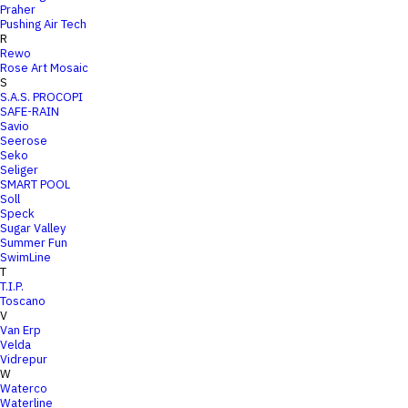
Praher
Pushing Air Tech
R
Rewo
Rose Art Mosaic
S
S.A.S. PROCOPI
SAFE-RAIN
Savio
Seerose
Seko
Seliger
SMART POOL
Soll
Speck
Sugar Valley
Summer Fun
SwimLine
T
T.I.P.
Toscano
V
Van Erp
Velda
Vidrepur
W
Waterco
Waterline