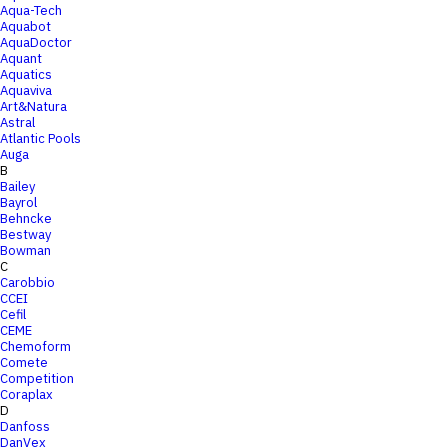
Aqua-Tech
Aquabot
AquaDoctor
Aquant
Aquatics
Aquaviva
Art&Natura
Astral
Atlantic Pools
Auga
B
Bailey
Bayrol
Behncke
Bestway
Bowman
C
Carobbio
CCEI
Cefil
CEME
Chemoform
Comete
Competition
Coraplax
D
Danfoss
DanVex