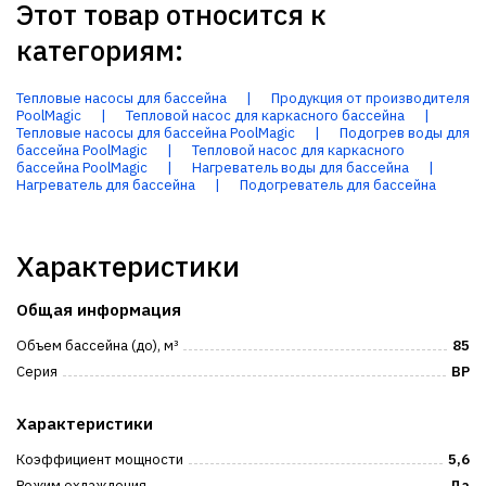
Этот товар относится к
категориям:
Тепловые насосы для бассейна
|
Продукция от производителя
PoolMagic
|
Тепловой насос для каркасного бассейна
|
Тепловые насосы для бассейна PoolMagic
|
Подогрев воды для
бассейна PoolMagic
|
Тепловой насос для каркасного
бассейна PoolMagic
|
Нагреватель воды для бассейна
|
Нагреватель для бассейна
|
Подогреватель для бассейна
Характеристики
Общая информация
Объем бассейна (до), м³
85
Серия
BP
Характеристики
Коэффициент мощности
5,6
Режим охлаждения
Да