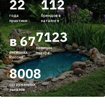
22
112
года
брендов в
практики
каталоге
7123
в 67
позиции
регионах
товара
России
8008
отгруженных
заказов