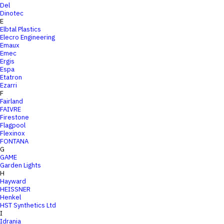
Del
Dinotec
E
Elbtal Plastics
Elecro Engineering
Emaux
Emec
Ergis
Espa
Etatron
Ezarri
F
Fairland
FAIVRE
Firestone
Flagpool
Flexinox
FONTANA
G
GAME
Garden Lights
H
Hayward
HEISSNER
Henkel
HST Synthetics Ltd
I
Idrania