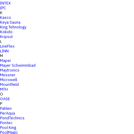
INTEX
IPC
K
Kasco
Keya Sauna
King Tehnology
Kokido
Kripsol
L
LineFlex
LINN
M
Mapei
Mayer Schwimmbad
Maytronics
Messner
Microwell
Mountfield
MTH
O
OASE
P
Pahlen
PerAqua
PondTechnics
Pontec
Pool King
PoolMagic