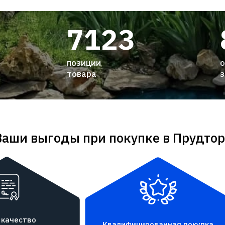
7123
позиции
о
товара
з
Ваши выгоды при покупке в Прудтор
 качество
Квалифицированная покупка