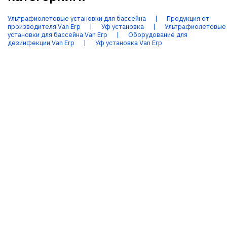
Ультрафиолетовые установки для бассейна
|
Продукция от
производителя Van Erp
|
Уф установка
|
Ультрафиолетовые
установки для бассейна Van Erp
|
Оборудование для
дезинфекции Van Erp
|
Уф установка Van Erp