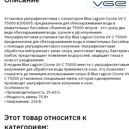
Установка ультрафиолетовая с озонатором Blue Lagoon Ozone UV-C
75000 B200005, предназначена для обеззараживания воды в
плавательных бассейнах объемом до 75000 литров - это сразу два
вида обеззараживания воды: озоном и уф излучением.
Ультрафиолетовая установка Van Erp Blue Lagoon Ozone UV-C 75000-
предназначена для обеззараживания воды в плавательных бассейна
с помощью ультрафиолетового излучения. Ультрафиолетовая
обработка нейтрализует запах хлора, уничтожает вирусы, бактерии 
грибок, предотвращает появление водорослей, защищает глаза и
кожу от раздражения.
В модели Blue Lagoon Ozone UV-C 75000 вместе с ультрафиолетовы
излучением для обработки воды применяется озон. Это позволяет
сократить до минимума использование хлора. В Blue Lagoon Ozone UV
C 75000 установлена специальная лампа, которая одновременно
производит ультрафиолетовое излучение и озон.
Особенности:
• Производительность: 25 м3/ч
• Мощность лампы: 75 Вт
• Напряжение: 220 В.
Этот товар относится к
категориям: