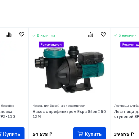
В наличии
В наличии
Рекомендуем
Рекоменд
 бассейна
Насосы для бассейна с префильтром
Лестницы для ба
ановка
Насос с префильтром Espa Silen I 50
Лестница дл
-PP2-110
12M
ступеней S
Купить
Купить
54 678
₽
39 875
₽