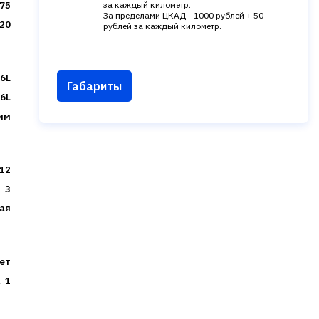
75
за каждый километр.
За пределами ЦКАД - 1000 рублей + 50
20
рублей за каждый километр.
6L
Габариты
6L
мм
12
3
ая
ет
1