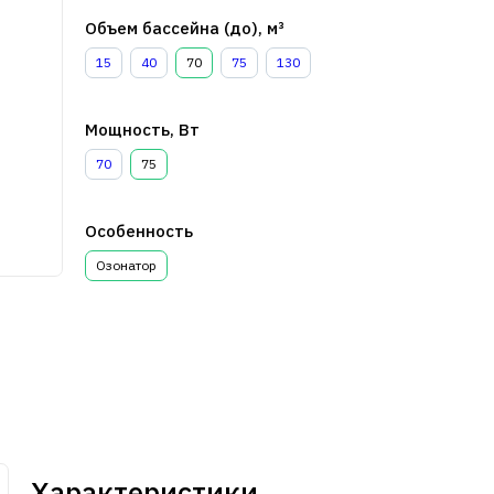
Объем бассейна (до), м³
15
40
70
75
130
Мощность, Вт
70
75
Особенность
Озонатор
Характеристики