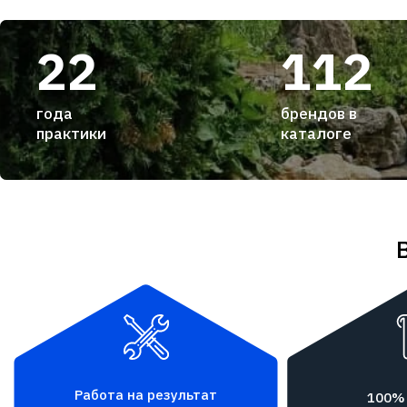
22
112
года
брендов в
практики
каталоге
Работа на результат
100%