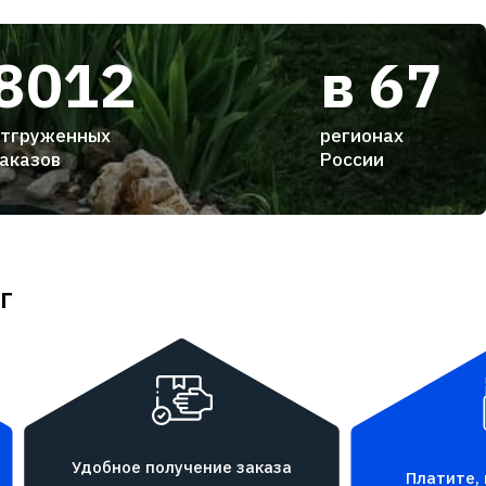
8012
в 67
тгруженных
регионах
аказов
России
г
Удобное получение заказа
Платите, 