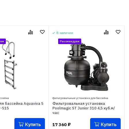
В наличии
уем
Рекомендуем
ссейна
Фильтровальные установки для бассейна
я бассейна Aquaviva 5
Фильтровальная установка
P-515
Poolmagic ST Junior 310 4,5 куб.м/
час
Купить
Купить
17 360
₽