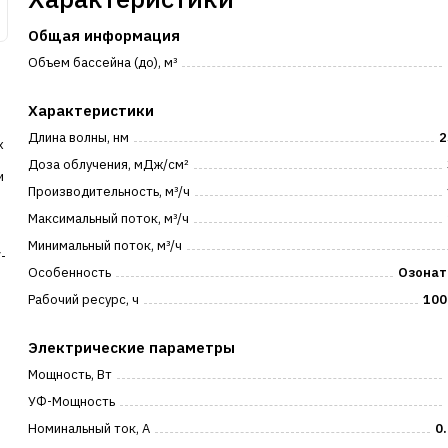
Общая информация
Объем бассейна (до), м³
Характеристики
Длина волны, нм
2
х
Доза облучения, мДж/см²
и
Производительность, м³/ч
Максимальный поток, м³/ч
м
Минимальный поток, м³/ч
-
Особенность
Озонат
Рабочий ресурс, ч
100
Электрические параметры
Мощность, Вт
УФ-Мощность
Номинальный ток, А
0