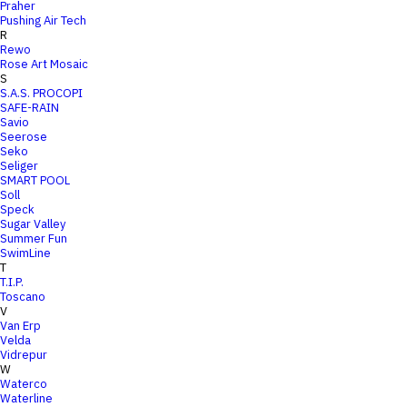
Praher
Pushing Air Tech
R
Rewo
Rose Art Mosaic
S
S.A.S. PROCOPI
SAFE-RAIN
Savio
Seerose
Seko
Seliger
SMART POOL
Soll
Speck
Sugar Valley
Summer Fun
SwimLine
T
T.I.P.
Toscano
V
Van Erp
Velda
Vidrepur
W
Waterco
Waterline