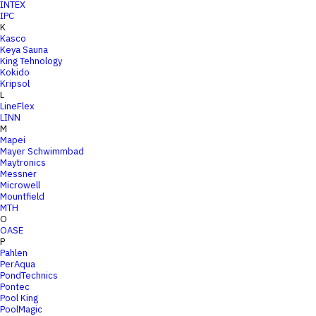
INTEX
IPC
K
Kasco
Keya Sauna
King Tehnology
Kokido
Kripsol
L
LineFlex
LINN
M
Mapei
Mayer Schwimmbad
Maytronics
Messner
Microwell
Mountfield
MTH
O
OASE
P
Pahlen
PerAqua
PondTechnics
Pontec
Pool King
PoolMagic