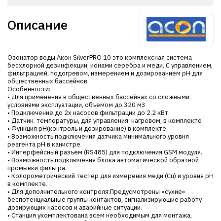
Описание
Озонатор воды Акон SilverPRO 10 это комплексная система
бесхлорной дезинфекции, ионами серебра и меди. С управлением,
фильтрацией, подогревом, измерением и дозированием pH для
общественных бассейнов.
Особенности:
• Для применения в общественных бассейнах со сложными
условиями эксплуатации, объемом до 320 м3
• Подключение до 2х насосов фильтрации до 2.2 кВт.
• Датчик температуры, для управления нагревом, в комплекте
• Функция рH(контроль и дозирование) в комплекте.
• Возможность подключения датчика минимального уровня
реагента рН в канистре.
• Интерфейсный разъем (RS485) для подключения GSM модуля.
• Возможность подключения блока автоматической обратной
промывки фильтра.
• Колорометрический тестер для измерения меди (Cu) и уровня pH
в комплекте.
• Для дополнительного контроля:Предусмотрены «сухие»
беспотенциальные группы контактов, сигнализирующие работу
дозирующих насосов и аварийные ситуации.
• Станция укомплектована всем необходимым для монтажа,