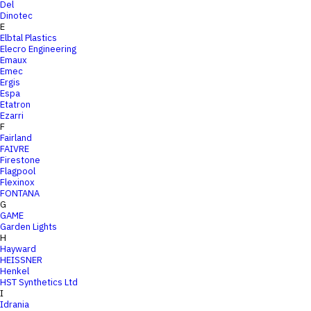
Del
Dinotec
E
Elbtal Plastics
Elecro Engineering
Emaux
Emec
Ergis
Espa
Etatron
Ezarri
F
Fairland
FAIVRE
Firestone
Flagpool
Flexinox
FONTANA
G
GAME
Garden Lights
H
Hayward
HEISSNER
Henkel
HST Synthetics Ltd
I
Idrania