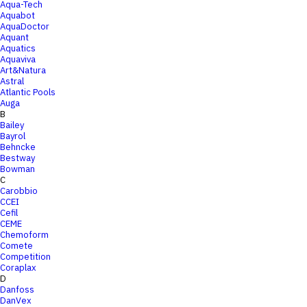
Aqua-Tech
Aquabot
AquaDoctor
Aquant
Aquatics
Aquaviva
Art&Natura
Astral
Atlantic Pools
Auga
B
Bailey
Bayrol
Behncke
Bestway
Bowman
C
Carobbio
CCEI
Cefil
CEME
Chemoform
Comete
Competition
Coraplax
D
Danfoss
DanVex