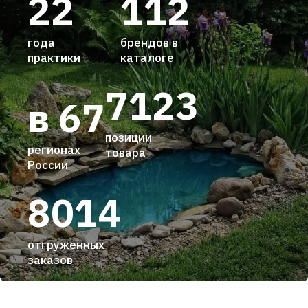
22
112
года
брендов в
практики
каталоге
7123
в 67
позиции
регионах
товара
России
8014
отгруженных
заказов