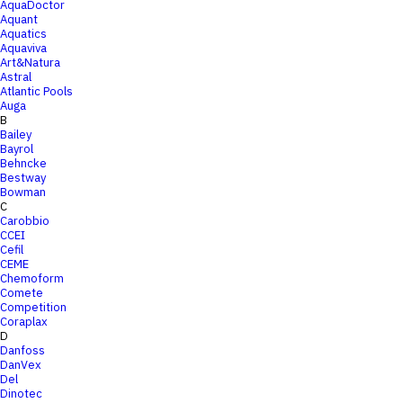
AquaDoctor
Aquant
Aquatics
Aquaviva
Art&Natura
Astral
Atlantic Pools
Auga
B
Bailey
Bayrol
Behncke
Bestway
Bowman
C
Carobbio
CCEI
Cefil
CEME
Chemoform
Comete
Competition
Coraplax
D
Danfoss
DanVex
Del
Dinotec