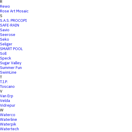
R
Rewo
Rose Art Mosaic
S
S.A.S. PROCOPI
SAFE-RAIN
Savio
Seerose
Seko
Seliger
SMART POOL
Soll
Speck
Sugar Valley
Summer Fun
SwimLine
T
T.I.P.
Toscano
V
Van Erp
Velda
Vidrepur
W
Waterco
Waterline
Waterpik
Watertech