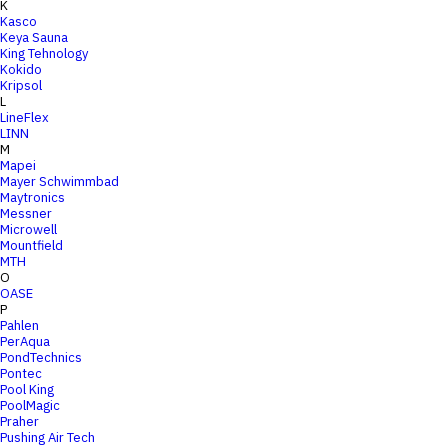
K
Kasco
Keya Sauna
King Tehnology
Kokido
Kripsol
L
LineFlex
LINN
M
Mapei
Mayer Schwimmbad
Maytronics
Messner
Microwell
Mountfield
MTH
O
OASE
P
Pahlen
PerAqua
PondTechnics
Pontec
Pool King
PoolMagic
Praher
Pushing Air Tech