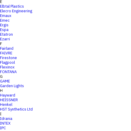
E
Elbtal Plastics
Elecro Engineering
Emaux
Emec
Ergis
Espa
Etatron
Ezarri
F
Fairland
FAIVRE
Firestone
Flagpool
Flexinox
FONTANA
G
GAME
Garden Lights
H
Hayward
HEISSNER
Henkel
HST Synthetics Ltd
I
Idrania
INTEX
IPC