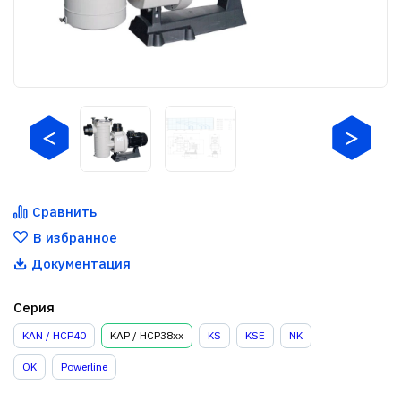
Сравнить
В избранное
Документация
Серия
KAN / HCP40
KAP / HCP38xx
KS
KSE
NK
OK
Powerline