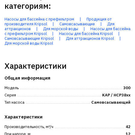
категориям:
Насосы для бассейна с префильтром
|
Продукция от
производителя Kripsol
|
Самовсасывающие
|
Для
аттракционов
|
Для морской воды
|
Насосы для бассейна
с префильтром Kripsol
|
Насосы для бассейна Kripsol
|
Самовсасывающие Kripsol
|
Для аттракционов Kripsol
|
Для морской воды Kripsol
Характеристики
Общая информация
Модель
300
Серия
KAP / HCP38xx
Тип насоса
Самовсасывающий
Характеристики
Производительность, м³/ч
42
При напоре, м
12