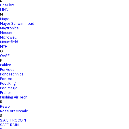
L
LineFlex
LINN
M
Mapei
Mayer Schwimmbad
Maytronics
Messner
Microwell
Mountfield
MTH
O
OASE
P
Pahlen
PerAqua
PondTechnics
Pontec
Pool King
PoolMagic
Praher
Pushing Air Tech
R
Rewo
Rose Art Mosaic
S
S.A.S. PROCOPI
SAFE-RAIN