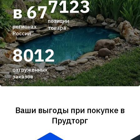
7123
в 67
позиции
регионах
товара
России
8012
отгруженных
заказов
Ваши выгоды при покупке в
Прудторг