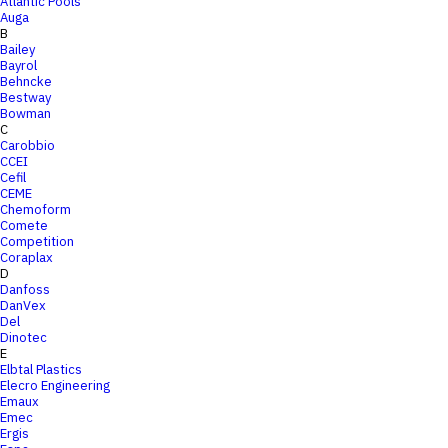
Atlantic Pools
Auga
B
Bailey
Bayrol
Behncke
Bestway
Bowman
C
Carobbio
CCEI
Cefil
CEME
Chemoform
Comete
Competition
Coraplax
D
Danfoss
DanVex
Del
Dinotec
E
Elbtal Plastics
Elecro Engineering
Emaux
Emec
Ergis