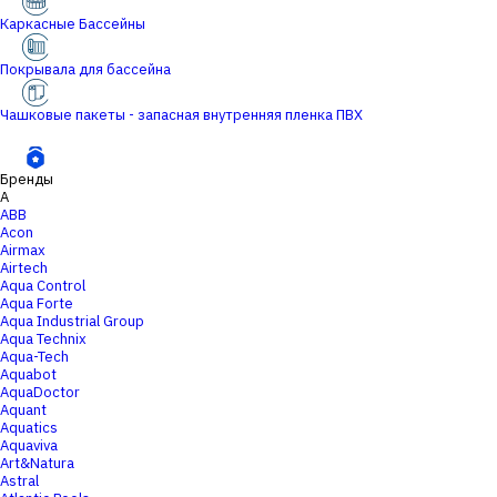
Каркасные Бассейны
Покрывала для бассейна
Чашковые пакеты - запасная внутренняя пленка ПВХ
Бренды
A
ABB
Acon
Airmax
Airtech
Aqua Control
Aqua Forte
Aqua Industrial Group
Aqua Technix
Aqua-Tech
Aquabot
AquaDoctor
Aquant
Aquatics
Aquaviva
Art&Natura
Astral