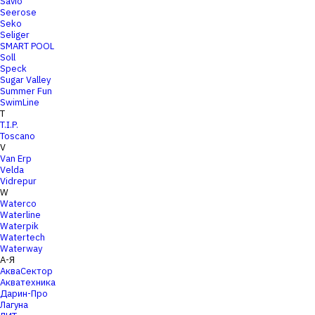
Savio
Seerose
Seko
Seliger
SMART POOL
Soll
Speck
Sugar Valley
Summer Fun
SwimLine
T
T.I.P.
Toscano
V
Van Erp
Velda
Vidrepur
W
Waterco
Waterline
Waterpik
Watertech
Waterway
А-Я
АкваСектор
Акватехника
Дарин-Про
Лагуна