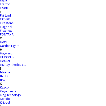
Espa
Etatron
Ezarri
F
Fairland
FAIVRE
Firestone
Flagpool
Flexinox
FONTANA
G
GAME
Garden Lights
H
Hayward
HEISSNER
Henkel
HST Synthetics Ltd
I
Idrania
INTEX
IPC
K
Kasco
Keya Sauna
King Tehnology
Kokido
Kripsol