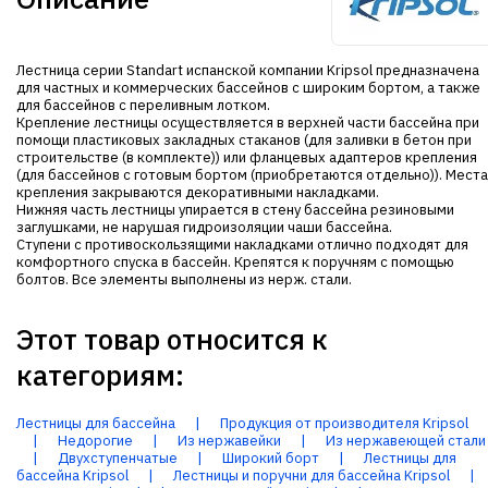
Лестница серии Standart испанской компании Kripsol предназначена
для частных и коммерческих бассейнов с широким бортом, а также
для бассейнов с переливным лотком.
Крепление лестницы осуществляется в верхней части бассейна при
помощи пластиковых закладных стаканов (для заливки в бетон при
строительстве (в комплекте)) или фланцевых адаптеров крепления
(для бассейнов с готовым бортом (приобретаются отдельно)). Места
крепления закрываются декоративными накладками.
Нижняя часть лестницы упирается в стену бассейна резиновыми
заглушками, не нарушая гидроизоляции чаши бассейна.
Ступени с противоскользящими накладками отлично подходят для
комфортного спуска в бассейн. Крепятся к поручням с помощью
болтов. Все элементы выполнены из нерж. стали.
Этот товар относится к
категориям:
Лестницы для бассейна
|
Продукция от производителя Kripsol
|
Недорогие
|
Из нержавейки
|
Из нержавеющей стали
|
Двухступенчатые
|
Широкий борт
|
Лестницы для
бассейна Kripsol
|
Лестницы и поручни для бассейна Kripsol
|