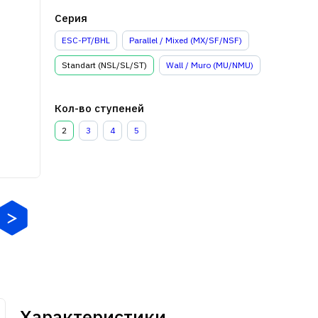
Серия
ESC-PT/BHL
Parallel / Mixed (MX/SF/NSF)
Standart (NSL/SL/ST)
Wall / Muro (MU/NMU)
Кол-во ступеней
2
3
4
5
Характеристики