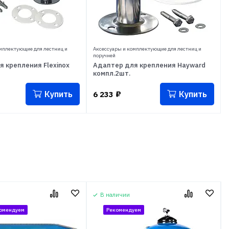
мплектующие для лестниц и
Аксессуары и комплектующие для лестниц и
поручней
 крепления Flexinox
Адаптер для крепления Hayward
компл.2шт.
Купить
Купить
6 233
₽
В наличии
омендуем
Рекомендуем