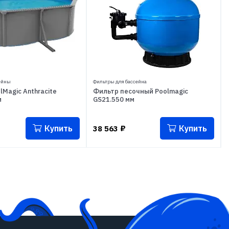
ейны
Фильтры для бассейна
lMagic Anthracite
Фильтр песочный Poolmagic
м
GS21.550 мм
Купить
Купить
38 563
₽