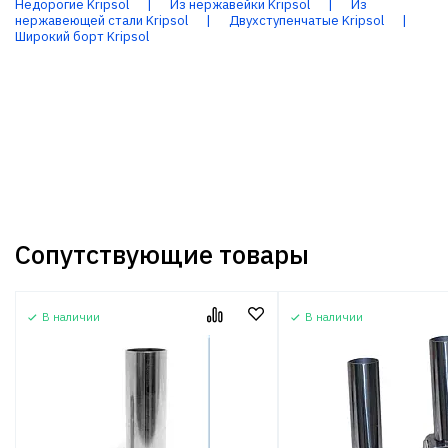
Недорогие Kripsol
|
Из нержавейки Kripsol
|
Из
нержавеющей стали Kripsol
|
Двухступенчатые Kripsol
|
Широкий борт Kripsol
Сопутствующие товары
В наличии
В наличии