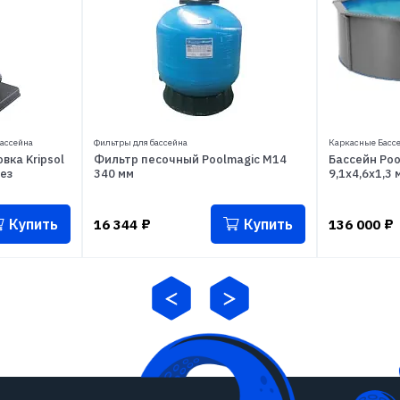
ассейна
Фильтры для бассейна
Каркасные Басс
вка Kripsol
Фильтр песочный Poolmagic M14
Бассейн Poo
без
340 мм
9,1x4,6x1,3 
Купить
Купить
16 344
₽
136 000
₽