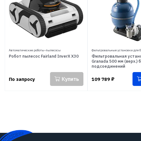
Автоматические роботы-пылесосы
Фильтровальные установки для б
Робот пылесоc Fairland InverX X30
Фильтровальная устано
Granada 500 мм (верх.) 
подсоединений
Купить
По запросу
109 789
₽