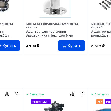
я лестниц и
Аксессуары и комплектующие для лестниц и
Аксессуары и ко
поручней
поручней
 с
Адаптер для крепления
Адаптер для
л.2шт.
Акватехника с фланцем 5 мм
компл.2шт.
Купить
Купить
3 100
₽
6 617
₽
В наличии
В наличии
Рекомендуем
Хит
Рек