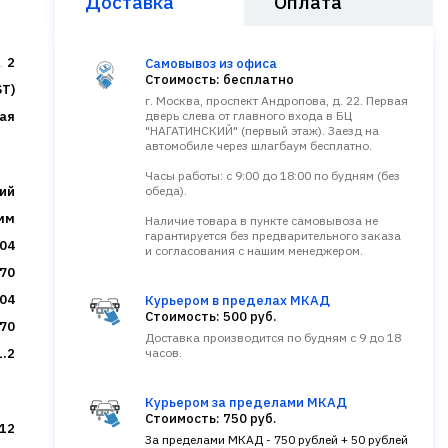
Доставка
Оплата
2
Самовывоз из офиса
Стоимость: бесплатно
ST)
г. Москва, проспект Андропова, д. 22. Первая
ая
дверь слева от главного входа в БЦ
"НАГАТИНСКИЙ" (первый этаж). Заезд на
автомобиле через шлагбаум бесплатно.
Часы работы: с 9:00 до 18:00 по будням (без
ий
обеда).
 мм
Наличие товара в пункте самовывоза не
гарантируется без предварительного заказа
04
и согласования с нашим менеджером.
70
304
Курьером в пределах МКАД
Стоимость: 500 руб.
70
Доставка производится по будням с 9 до 18
1.2
часов.
Курьером за пределами МКАД
Стоимость: 750 руб.
12
За пределами МКАД - 750 рублей + 50 рублей