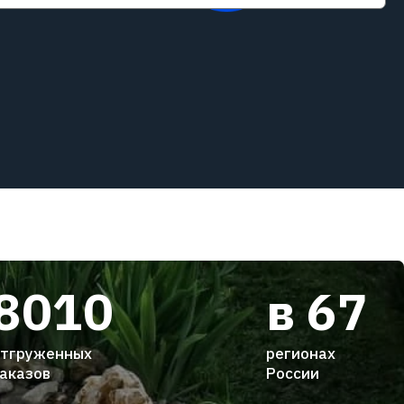
8010
в 67
тгруженных
регионах
аказов
России