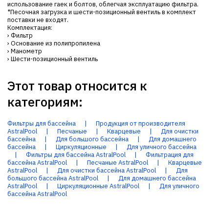
использование гаек и болтов, облегчая эксплуатацию фильтра.
*Песочная загрузка и шести-позиционный вентиль в комплект
поставки не входят.
Комплектация:
› Фильтр
› Основание из полипропилена
› Манометр
› Шести-позиционный вентиль
Этот товар относится к
категориям:
Фильтры для бассейна
|
Продукция от производителя
AstralPool
|
Песчаные
|
Кварцевые
|
Для очистки
бассейна
|
Для большого бассейна
|
Для домашнего
бассейна
|
Циркуляционные
|
Для уличного бассейна
|
Фильтры для бассейна AstralPool
|
Фильтрация для
бассейна AstralPool
|
Песчаные AstralPool
|
Кварцевые
AstralPool
|
Для очистки бассейна AstralPool
|
Для
большого бассейна AstralPool
|
Для домашнего бассейна
AstralPool
|
Циркуляционные AstralPool
|
Для уличного
бассейна AstralPool