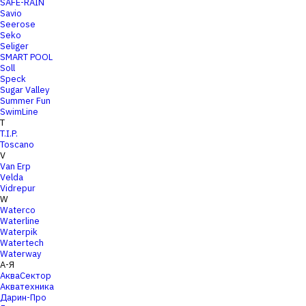
SAFE-RAIN
Savio
Seerose
Seko
Seliger
SMART POOL
Soll
Speck
Sugar Valley
Summer Fun
SwimLine
T
T.I.P.
Toscano
V
Van Erp
Velda
Vidrepur
W
Waterco
Waterline
Waterpik
Watertech
Waterway
А-Я
АкваСектор
Акватехника
Дарин-Про