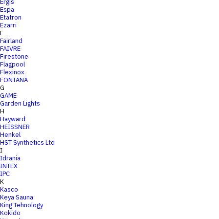
Ergis
Espa
Etatron
Ezarri
F
Fairland
FAIVRE
Firestone
Flagpool
Flexinox
FONTANA
G
GAME
Garden Lights
H
Hayward
HEISSNER
Henkel
HST Synthetics Ltd
I
Idrania
INTEX
IPC
K
Kasco
Keya Sauna
King Tehnology
Kokido