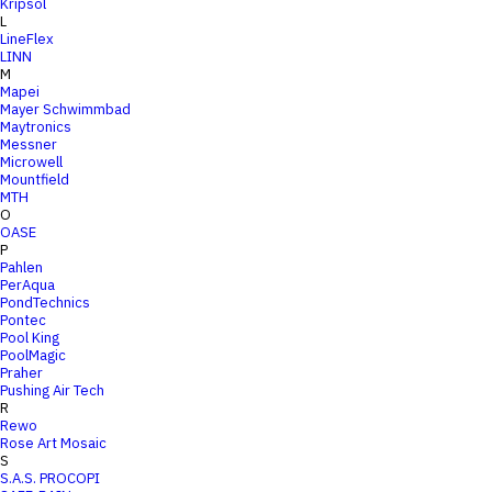
Kripsol
L
LineFlex
LINN
M
Mapei
Mayer Schwimmbad
Maytronics
Messner
Microwell
Mountfield
MTH
O
OASE
P
Pahlen
PerAqua
PondTechnics
Pontec
Pool King
PoolMagic
Praher
Pushing Air Tech
R
Rewo
Rose Art Mosaic
S
S.A.S. PROCOPI