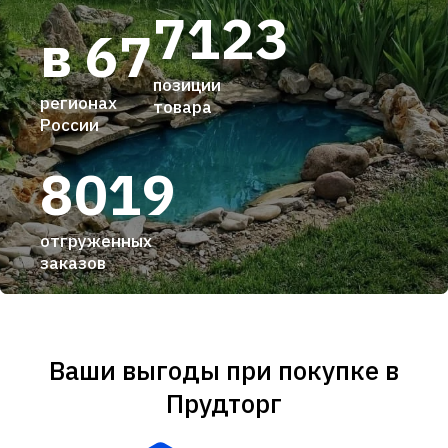
7123
в 67
позиции
регионах
товара
России
8019
отгруженных
заказов
Ваши выгоды при покупке в
Прудторг