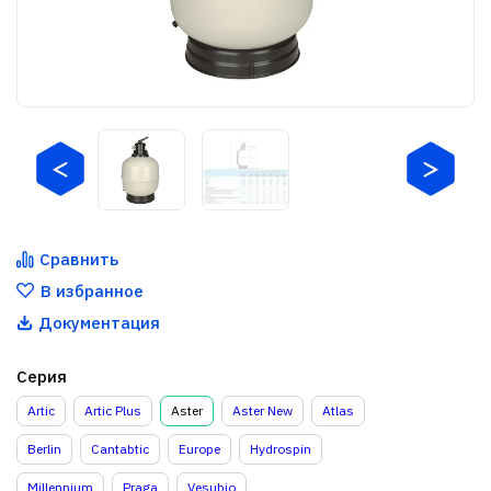
Сравнить
В избранное
Документация
Серия
Artic
Artic Plus
Aster
Aster New
Atlas
Berlin
Cantabtic
Europe
Hydrospin
Millennium
Praga
Vesubio