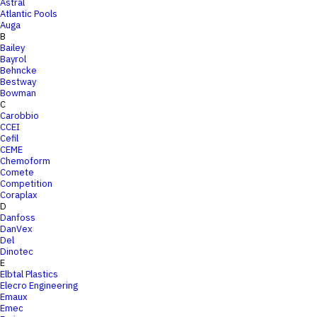
Astral
Atlantic Pools
Auga
B
Bailey
Bayrol
Behncke
Bestway
Bowman
C
Carobbio
CCEI
Cefil
CEME
Chemoform
Comete
Competition
Coraplax
D
Danfoss
DanVex
Del
Dinotec
E
Elbtal Plastics
Elecro Engineering
Emaux
Emec