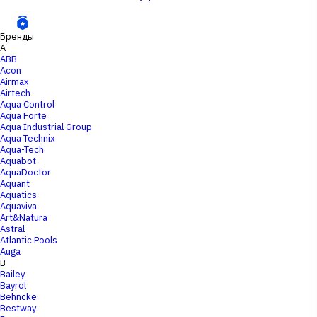
Бренды
A
ABB
Acon
Airmax
Airtech
Aqua Control
Aqua Forte
Aqua Industrial Group
Aqua Technix
Aqua-Tech
Aquabot
AquaDoctor
Aquant
Aquatics
Aquaviva
Art&Natura
Astral
Atlantic Pools
Auga
B
Bailey
Bayrol
Behncke
Bestway