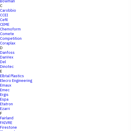
Bowman
C
Carobbio
CCEI
Cefil
CEME
Chemoform
Comete
Competition
Coraplax
D
Danfoss
DanVex
Del
Dinotec
E
Elbtal Plastics
Elecro Engineering
Emaux
Emec
Ergis
Espa
Etatron
Ezarri
F
Fairland
FAIVRE
Firestone