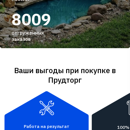
8009
отгруженных
заказов
Ваши выгоды при покупке в
Прудторг
Работа на результат
100%