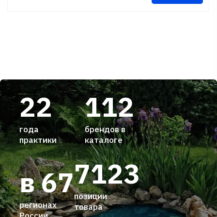
22
112
года
брендов в
практики
каталоге
7123
в 67
позиции
регионах
товара
России