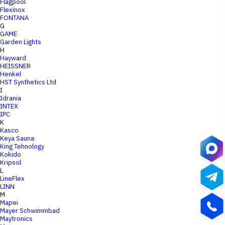
Flagpool
Flexinox
FONTANA
G
GAME
Garden Lights
H
Hayward
HEISSNER
Henkel
HST Synthetics Ltd
I
Idrania
INTEX
IPC
K
Kasco
Keya Sauna
King Tehnology
Kokido
Kripsol
L
LineFlex
LINN
M
Mapei
Mayer Schwimmbad
Maytronics