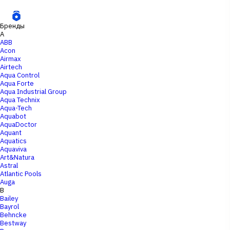
Бренды
A
ABB
Acon
Airmax
Airtech
Aqua Control
Aqua Forte
Aqua Industrial Group
Aqua Technix
Aqua-Tech
Aquabot
AquaDoctor
Aquant
Aquatics
Aquaviva
Art&Natura
Astral
Atlantic Pools
Auga
B
Bailey
Bayrol
Behncke
Bestway