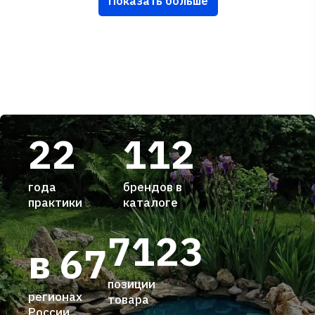
Показать больше
22
112
года
брендов в
практики
каталоге
7123
в 67
позиции
регионах
товара
России