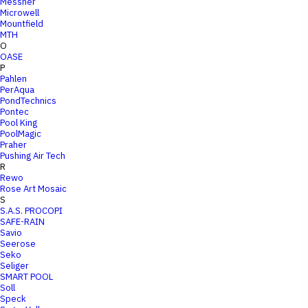
Messner
Microwell
Mountfield
MTH
O
OASE
P
Pahlen
PerAqua
PondTechnics
Pontec
Pool King
PoolMagic
Praher
Pushing Air Tech
R
Rewo
Rose Art Mosaic
S
S.A.S. PROCOPI
SAFE-RAIN
Savio
Seerose
Seko
Seliger
SMART POOL
Soll
Speck