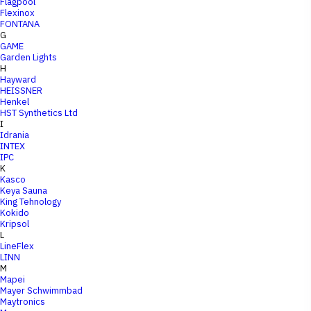
Flagpool
Flexinox
FONTANA
G
GAME
Garden Lights
H
Hayward
HEISSNER
Henkel
HST Synthetics Ltd
I
Idrania
INTEX
IPC
K
Kasco
Keya Sauna
King Tehnology
Kokido
Kripsol
L
LineFlex
LINN
M
Mapei
Mayer Schwimmbad
Maytronics