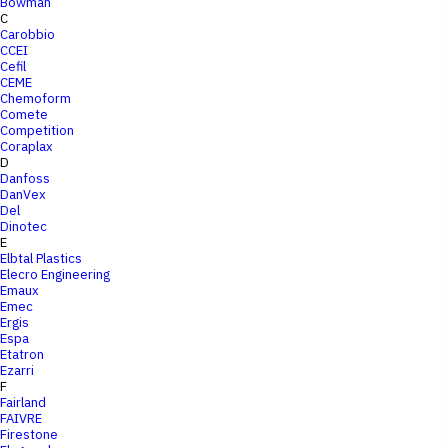
Bowman
C
Carobbio
CCEI
Cefil
CEME
Chemoform
Comete
Competition
Coraplax
D
Danfoss
DanVex
Del
Dinotec
E
Elbtal Plastics
Elecro Engineering
Emaux
Emec
Ergis
Espa
Etatron
Ezarri
F
Fairland
FAIVRE
Firestone