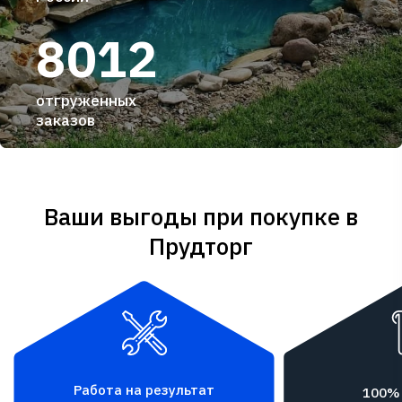
8012
отгруженных
заказов
Ваши выгоды при покупке в
Прудторг
Работа на результат
100%