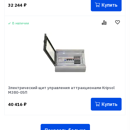
Купить
32 244
₽
В наличии
Электрический щит управления аттракционами Kripsol
М380-05П
Купить
40 416
₽