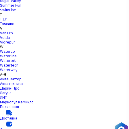
Sugar Valley
Summer Fun
SwimLine
T
T.I.P.
Toscano
V
Van Erp
Velda
Vidrepur
W
Waterco
Waterline
Waterpik
Watertech
Waterway
А-Я
АкваСектор
Акватехника
Дарин-Про
Лагуна
ЛИТ
Маркопул Кемиклс
Поликварц
Доставка