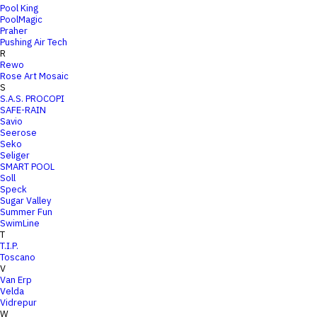
Pool King
PoolMagic
Praher
Pushing Air Tech
R
Rewo
Rose Art Mosaic
S
S.A.S. PROCOPI
SAFE-RAIN
Savio
Seerose
Seko
Seliger
SMART POOL
Soll
Speck
Sugar Valley
Summer Fun
SwimLine
T
T.I.P.
Toscano
V
Van Erp
Velda
Vidrepur
W