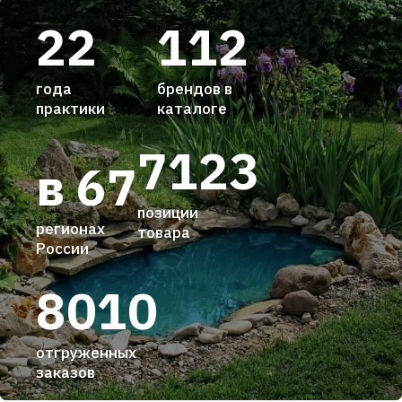
22
112
года
брендов в
практики
каталоге
7123
в 67
позиции
регионах
товара
России
8010
отгруженных
заказов