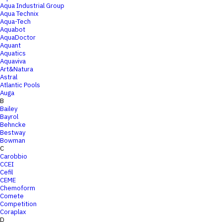
Aqua Industrial Group
Aqua Technix
Aqua-Tech
Aquabot
AquaDoctor
Aquant
Aquatics
Aquaviva
Art&Natura
Astral
Atlantic Pools
Auga
B
Bailey
Bayrol
Behncke
Bestway
Bowman
C
Carobbio
CCEI
Cefil
CEME
Chemoform
Comete
Competition
Coraplax
D