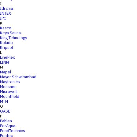
I
Idrania
INTEX
IPC
K
Kasco
Keya Sauna
King Tehnology
Kokido
Kripsol
L
LineFlex
LINN
M
Mapei
Mayer Schwimmbad
Maytronics
Messner
Microwell
Mountfield
MTH
O
OASE
P
Pahlen
PerAqua
PondTechnics
Pontec