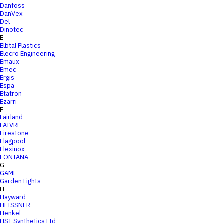
Danfoss
DanVex
Del
Dinotec
E
Elbtal Plastics
Elecro Engineering
Emaux
Emec
Ergis
Espa
Etatron
Ezarri
F
Fairland
FAIVRE
Firestone
Flagpool
Flexinox
FONTANA
G
GAME
Garden Lights
H
Hayward
HEISSNER
Henkel
HST Synthetics Ltd