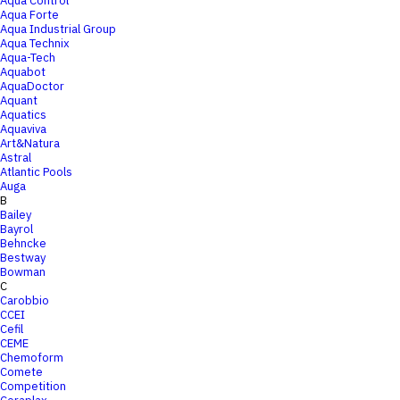
Aqua Control
Aqua Forte
Aqua Industrial Group
Aqua Technix
Aqua-Tech
Aquabot
AquaDoctor
Aquant
Aquatics
Aquaviva
Art&Natura
Astral
Atlantic Pools
Auga
B
Bailey
Bayrol
Behncke
Bestway
Bowman
C
Carobbio
CCEI
Cefil
CEME
Chemoform
Comete
Competition