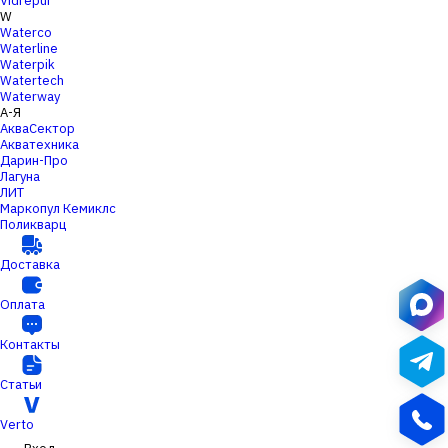
Vidrepur
W
Waterco
Waterline
Waterpik
Watertech
Waterway
А-Я
АкваСектор
Акватехника
Дарин-Про
Лагуна
ЛИТ
Маркопул Кемиклс
Поликварц
Доставка
Оплата
Контакты
Статьи
Verto