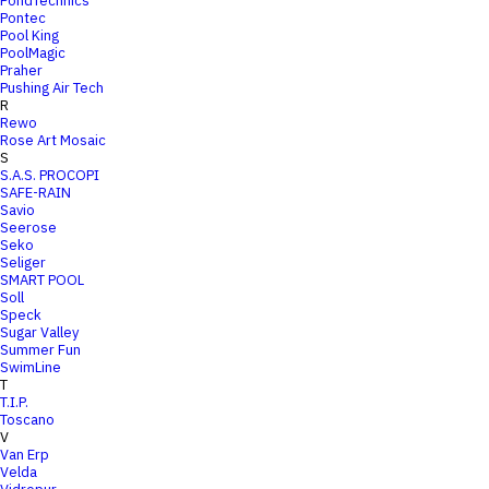
PondTechnics
Pontec
Pool King
PoolMagic
Praher
Pushing Air Tech
R
Rewo
Rose Art Mosaic
S
S.A.S. PROCOPI
SAFE-RAIN
Savio
Seerose
Seko
Seliger
SMART POOL
Soll
Speck
Sugar Valley
Summer Fun
SwimLine
T
T.I.P.
Toscano
V
Van Erp
Velda