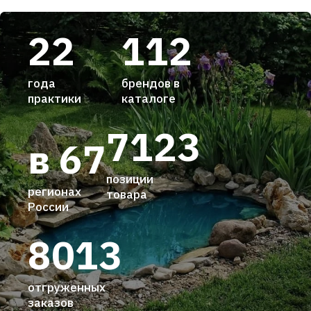
22
112
года
брендов в
практики
каталоге
7123
в 67
позиции
регионах
товара
России
8013
отгруженных
заказов