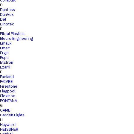
Coraplax
D
Danfoss
DanVex
Del
Dinotec
E
Elbtal Plastics
Elecro Engineering
Emaux
Emec
Ergis
Espa
Etatron
Ezarri
F
Fairland
FAIVRE
Firestone
Flagpool
Flexinox
FONTANA
G
GAME
Garden Lights
H
Hayward
HEISSNER