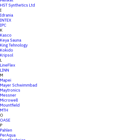
Henkel
HST Synthetics Ltd
I
Idrania
INTEX
IPC
K
Kasco
Keya Sauna
King Tehnology
Kokido
Kripsol
L
LineFlex
LINN
M
Mapei
Mayer Schwimmbad
Maytronics
Messner
Microwell
Mountfield
MTH
O
OASE
P
Pahlen
PerAqua