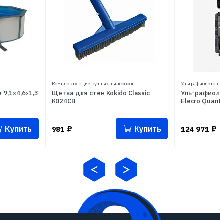
Комплектующие ручных пылесосов
Ультрафиолетовы
 9,1x4,6x1,3
Щетка для стен Kokido Classic
Ультрафиол
K024CB
Elecro Quan
Купить
Купить
981
₽
124 971
₽