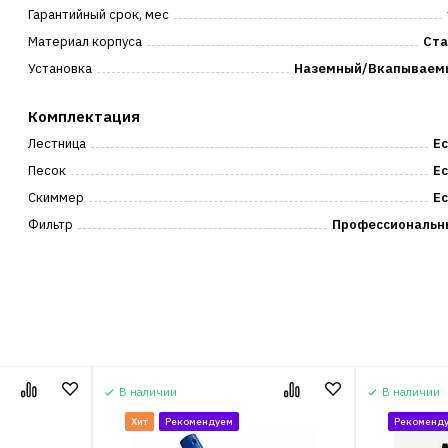
Гарантийный срок, мес
Материал корпуса
Ста
Установка
Наземный/Вкапываем
Комплектация
Лестница
Ес
Песок
Ес
Скиммер
Ес
Фильтр
Профессиональн
В наличии
В наличии
Хит
Рекомендуем
Рекоменд