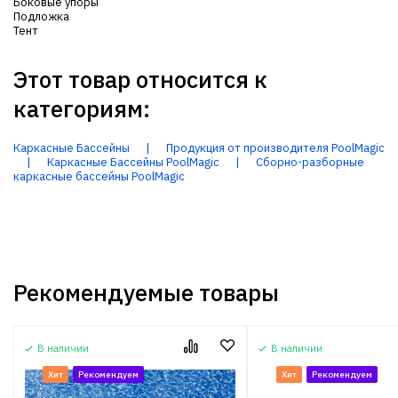
Боковые упоры
Подложка
Тент
Этот товар относится к
категориям:
Каркасные Бассейны
|
Продукция от производителя PoolMagic
|
Каркасные Бассейны PoolMagic
|
Сборно-разборные
каркасные бассейны PoolMagic
Рекомендуемые товары
В наличии
В наличии
Хит
Рекомендуем
Хит
Рекомендуем