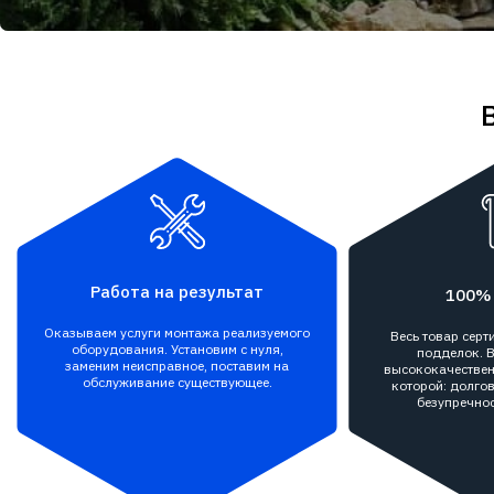
Работа на результат
100%
Оказываем услуги монтажа реализуемого
Весь товар сер
оборудования. Установим с нуля,
подделок. В
заменим неисправное, поставим на
высококачествен
обслуживание существующее.
которой: долгов
безупречнос