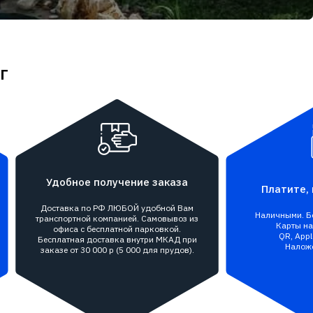
г
Удобное получение заказа
Платите, 
Доставка по РФ ЛЮБОЙ удобной Вам
Наличными. Бе
транспортной компанией. Самовывоз из
Карты на 
офиса с бесплатной парковкой.
QR, Appl
Бесплатная доставка внутри МКАД при
Налож
заказе от 30 000 р (5 000 для прудов).