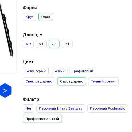
Форма
Круг
Овал
Длина, м
4.9
6.1
7.3
9.1
Цвет
Бело-серый
Белый
Графитовый
Светлое дерево
Серое дерево
Темный ротанг
Фильтр
Нет
Песочный Intex / Bestway
Песочный Poolmagic
Профессиональный