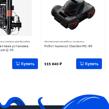
е установки для бассейна
Автоматические роботы-пылесосы
етовая установка
Робот пылесос IGarden M1-80
tum Q-35
Купить
Купить
115 840
₽