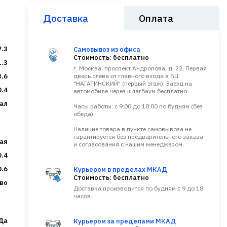
Доставка
Оплата
7.3
Самовывоз из офиса
Стоимость: бесплатно
1.3
г. Москва, проспект Андропова, д. 22. Первая
3.6
дверь слева от главного входа в БЦ
"НАГАТИНСКИЙ" (первый этаж). Заезд на
0.4
автомобиле через шлагбаум бесплатно.
ал
Часы работы: с 9:00 до 18:00 по будням (без
обеда).
Наличие товара в пункте самовывоза не
гарантируется без предварительного заказа
ая
и согласования с нашим менеджером.
0.4
0.6
Курьером в пределах МКАД
Стоимость: бесплатно
во
Доставка производится по будням с 9 до 18
часов.
Да
Курьером за пределами МКАД