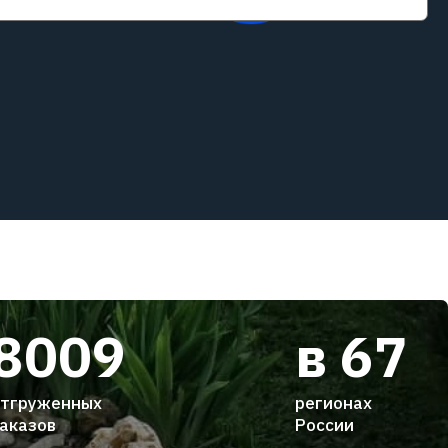
8009
в 67
тгруженных
регионах
аказов
России