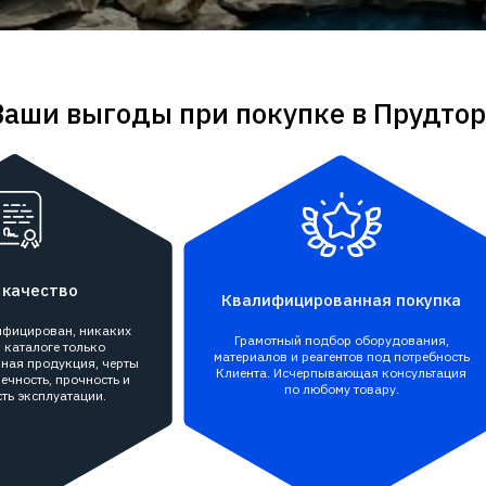
Ваши выгоды при покупке в Прудтор
 качество
Квалифицированная покупка
тифицирован, никаких
Грамотный подбор оборудования,
 каталоге только
материалов и реагентов под потребность
ная продукция, черты
Клиента. Исчерпывающая консультация
ечность, прочность и
по любому товару.
ть эксплуатации.