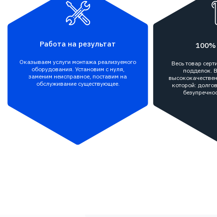
Работа на результат
100%
Оказываем услуги монтажа реализуемого
Весь товар сер
оборудования. Установим с нуля,
подделок. В
заменим неисправное, поставим на
высококачествен
обслуживание существующее.
которой: долгов
безупречнос