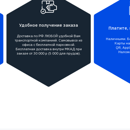
Удобное получение заказа
Платите, 
Доставка по РФ ЛЮБОЙ удобной Вам
Наличными. Бе
транспортной компанией. Самовывоз из
Карты на 
офиса с бесплатной парковкой.
QR, Appl
Бесплатная доставка внутри МКАД при
Налож
заказе от 30 000 р (5 000 для прудов).