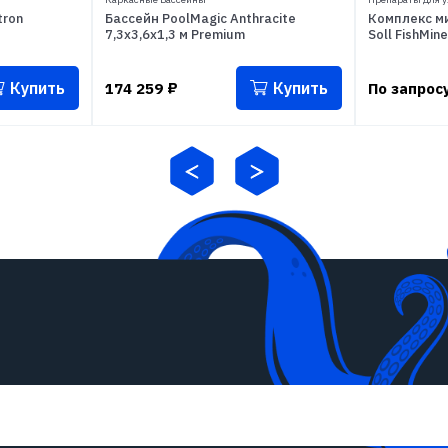
tron
Бассейн PoolMagic Anthracite
Комплекс м
7,3x3,6x1,3 м Premium
Soll FishMine
Купить
Купить
174 259
₽
По запрос