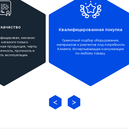
 качество
Квалифицированная покупка
тифицирован, никаких
Грамотный подбор оборудования,
 каталоге только
материалов и реагентов под потребность
ная продукция, черты
Клиента. Исчерпывающая консультация
ечность, прочность и
по любому товару.
ть эксплуатации.