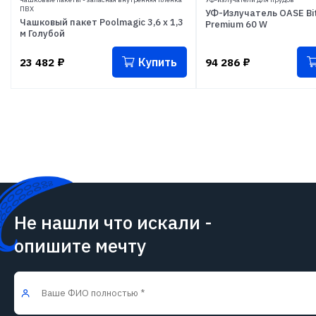
ПВХ
УФ-Излучатель OASE Bi
Чашковый пакет Poolmagic 3,6 х 1,3
Premium 60 W
м Голубой
Купить
23 482
₽
94 286
₽
Не нашли что искали -
опишите мечту