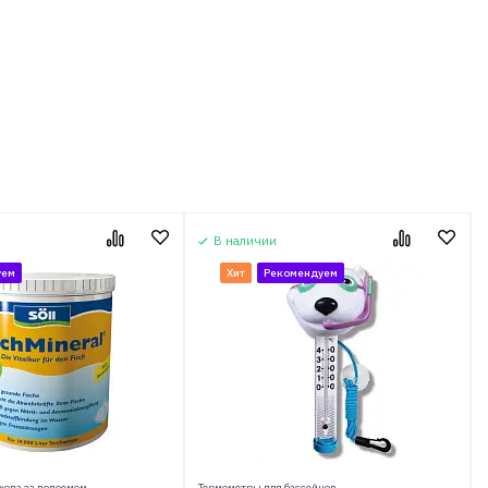
В наличии
уем
Хит
Рекомендуем
хода за водоемом
Термометры для бассейнов