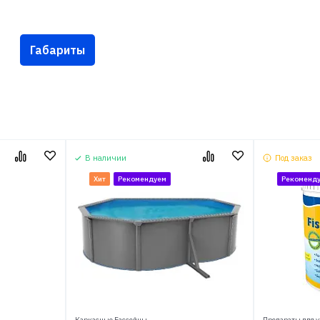
Габариты
В наличии
Под заказ
Хит
Рекомендуем
Рекоменд
Каркасные Бассейны
Препараты для у