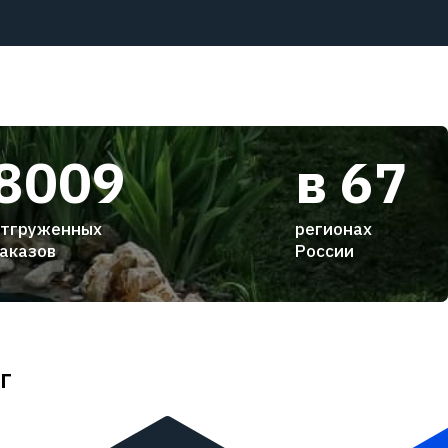
8009
в 67
тгруженных
регионах
аказов
России
г