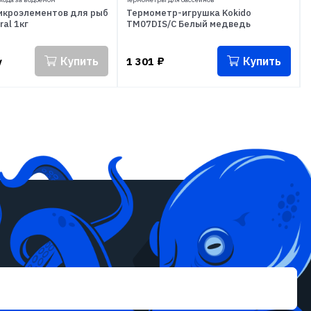
икроэлементов для рыб
Термометр-игрушка Kokido
ral 1кг
TM07DIS/C Белый медведь
Купить
Купить
у
1 301
₽