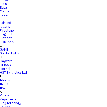
Ergis
Espa
Etatron
Ezarri
F
Fairland
FAIVRE
Firestone
Flagpool
Flexinox
FONTANA
G
GAME
Garden Lights
H
Hayward
HEISSNER
Henkel
HST Synthetics Ltd
I
Idrania
INTEX
IPC
K
Kasco
Keya Sauna
King Tehnology
Kokido