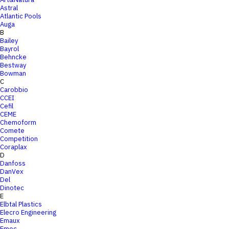
Astral
Atlantic Pools
Auga
B
Bailey
Bayrol
Behncke
Bestway
Bowman
C
Carobbio
CCEI
Cefil
CEME
Chemoform
Comete
Competition
Coraplax
D
Danfoss
DanVex
Del
Dinotec
E
Elbtal Plastics
Elecro Engineering
Emaux
Emec