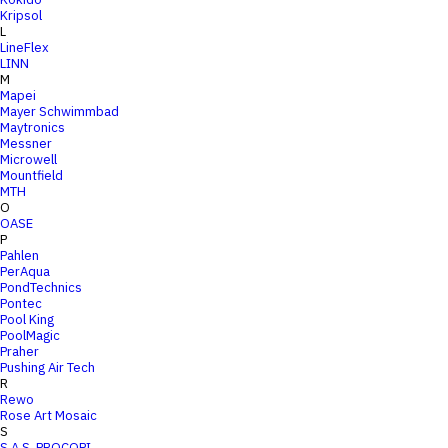
Kripsol
L
LineFlex
LINN
M
Mapei
Mayer Schwimmbad
Maytronics
Messner
Microwell
Mountfield
MTH
O
OASE
P
Pahlen
PerAqua
PondTechnics
Pontec
Pool King
PoolMagic
Praher
Pushing Air Tech
R
Rewo
Rose Art Mosaic
S
S.A.S. PROCOPI