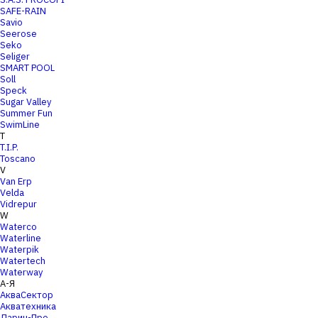
SAFE-RAIN
Savio
Seerose
Seko
Seliger
SMART POOL
Soll
Speck
Sugar Valley
Summer Fun
SwimLine
T
T.I.P.
Toscano
V
Van Erp
Velda
Vidrepur
W
Waterco
Waterline
Waterpik
Watertech
Waterway
А-Я
АкваСектор
Акватехника
Дарин-Про