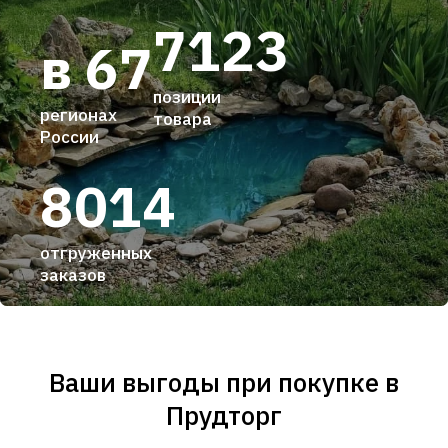
7123
в 67
позиции
регионах
товара
России
8014
отгруженных
заказов
Ваши выгоды при покупке в
Прудторг