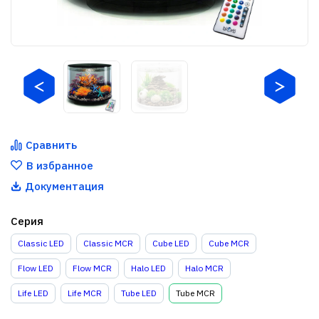
Сравнить
В избранное
Документация
Серия
Classic LED
Classic MCR
Cube LED
Cube MCR
Flow LED
Flow MCR
Halo LED
Halo MCR
Life LED
Life MCR
Tube LED
Tube MCR