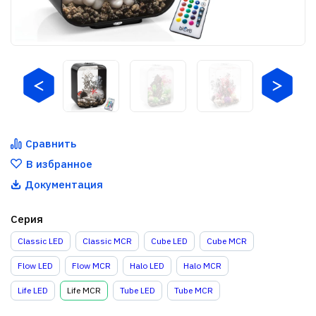
Сравнить
В избранное
Документация
Серия
Classic LED
Classic MCR
Cube LED
Cube MCR
Flow LED
Flow MCR
Halo LED
Halo MCR
Life LED
Life MCR
Tube LED
Tube MCR