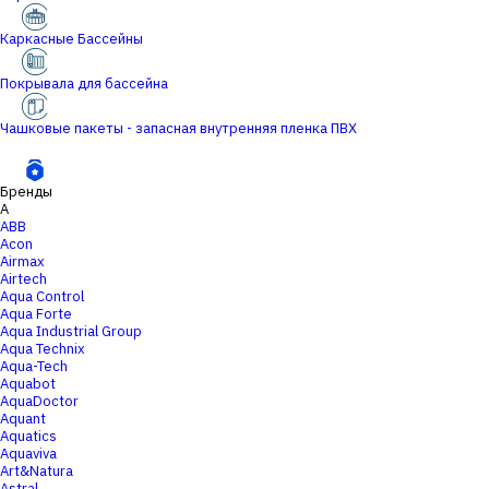
Каркасные Бассейны
Покрывала для бассейна
Чашковые пакеты - запасная внутренняя пленка ПВХ
Бренды
A
ABB
Acon
Airmax
Airtech
Aqua Control
Aqua Forte
Aqua Industrial Group
Aqua Technix
Aqua-Tech
Aquabot
AquaDoctor
Aquant
Aquatics
Aquaviva
Art&Natura
Astral