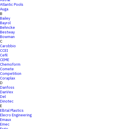
Atlantic Pools
Auga
B
Bailey
Bayrol
Behncke
Bestway
Bowman
C
Carobbio
CCEI
Cefil
CEME
Chemoform
Comete
Competition
Coraplax
D
Danfoss
DanVex
Del
Dinotec
E
Elbtal Plastics
Elecro Engineering
Emaux
Emec
Ergis