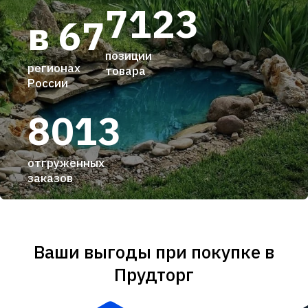
7123
в 67
позиции
регионах
товара
России
8013
отгруженных
заказов
Ваши выгоды при покупке в
Прудторг