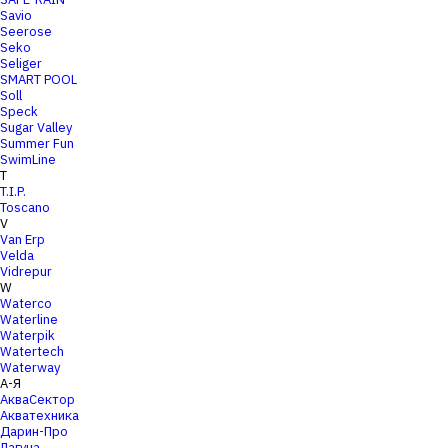
Savio
Seerose
Seko
Seliger
SMART POOL
Soll
Speck
Sugar Valley
Summer Fun
SwimLine
T
T.I.P.
Toscano
V
Van Erp
Velda
Vidrepur
W
Waterco
Waterline
Waterpik
Watertech
Waterway
А-Я
АкваСектор
Акватехника
Дарин-Про
Лагуна