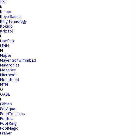
IPC
K
Kasco
Keya Sauna
King Tehnology
Kokido
Kripsol
L
LineFlex
LINN
M
Mapei
Mayer Schwimmbad
Maytronics
Messner
Microwell
Mountfield
MTH
O
OASE
P
Pahlen
PerAqua
PondTechnics
Pontec
Pool King
PoolMagic
Praher