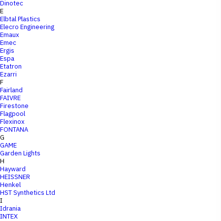
Dinotec
E
Elbtal Plastics
Elecro Engineering
Emaux
Emec
Ergis
Espa
Etatron
Ezarri
F
Fairland
FAIVRE
Firestone
Flagpool
Flexinox
FONTANA
G
GAME
Garden Lights
H
Hayward
HEISSNER
Henkel
HST Synthetics Ltd
I
Idrania
INTEX