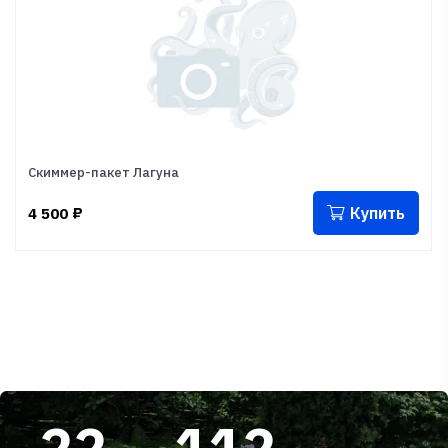
Скиммер-пакет Лагуна
Купить
4 500
₽
22
112