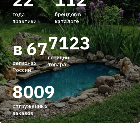
года
брендов в
практики
каталоге
7123
в 67
позиции
регионах
товара
России
8009
отгруженных
заказов