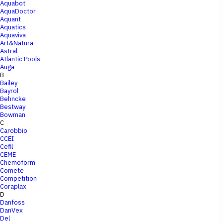
Aquabot
AquaDoctor
Aquant
Aquatics
Aquaviva
Art&Natura
Astral
Atlantic Pools
Auga
B
Bailey
Bayrol
Behncke
Bestway
Bowman
C
Carobbio
CCEI
Cefil
CEME
Chemoform
Comete
Competition
Coraplax
D
Danfoss
DanVex
Del