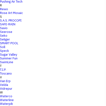
Pushing Air Tech
R
Rewo
Rose Art Mosaic
S
S.A.S. PROCOPI
SAFE-RAIN
Savio
Seerose
Seko
Seliger
SMART POOL
Soll
Speck
Sugar Valley
Summer Fun
SwimLine
T
T.I.P.
Toscano
V
Van Erp
Velda
Vidrepur
W
Waterco
Waterline
Waterpik