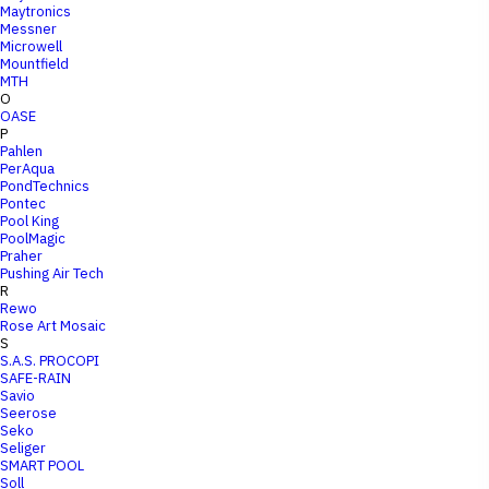
Maytronics
Messner
Microwell
Mountfield
MTH
O
OASE
P
Pahlen
PerAqua
PondTechnics
Pontec
Pool King
PoolMagic
Praher
Pushing Air Tech
R
Rewo
Rose Art Mosaic
S
S.A.S. PROCOPI
SAFE-RAIN
Savio
Seerose
Seko
Seliger
SMART POOL
Soll