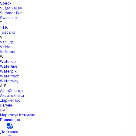
Speck
Sugar Valley
Summer Fun
SwimLine
T
T.I.P.
Toscano
V
Van Erp
Velda
Vidrepur
W
Waterco
Waterline
Waterpik
Watertech
Waterway
А-Я
АкваСектор
Акватехника
Дарин-Про
Лагуна
ЛИТ
Маркопул Кемиклс
Поликварц
Доставка