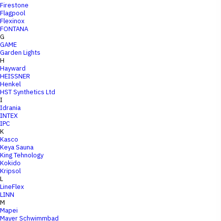
Firestone
Flagpool
Flexinox
FONTANA
G
GAME
Garden Lights
H
Hayward
HEISSNER
Henkel
HST Synthetics Ltd
I
Idrania
INTEX
IPC
K
Kasco
Keya Sauna
King Tehnology
Kokido
Kripsol
L
LineFlex
LINN
M
Mapei
Mayer Schwimmbad