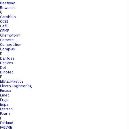
Bestway
Bowman
C
Carobbio
CCEI
Cefil
CEME
Chemoform
Comete
Competition
Coraplax
D
Danfoss
DanVex
Del
Dinotec
E
Elbtal Plastics
Elecro Engineering
Emaux
Emec
Ergis
Espa
Etatron
Ezarri
F
Fairland
FAIVRE