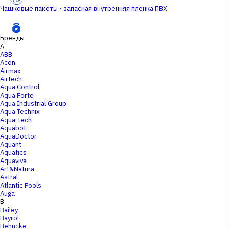
Чашковые пакеты - запасная внутренняя пленка ПВХ
Бренды
A
ABB
Acon
Airmax
Airtech
Aqua Control
Aqua Forte
Aqua Industrial Group
Aqua Technix
Aqua-Tech
Aquabot
AquaDoctor
Aquant
Aquatics
Aquaviva
Art&Natura
Astral
Atlantic Pools
Auga
B
Bailey
Bayrol
Behncke