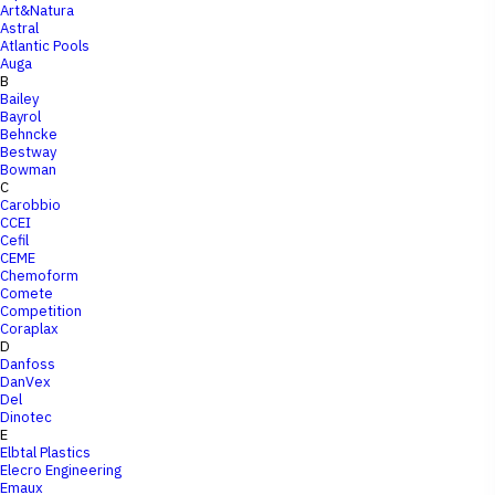
Art&Natura
Astral
Atlantic Pools
Auga
B
Bailey
Bayrol
Behncke
Bestway
Bowman
C
Carobbio
CCEI
Cefil
CEME
Chemoform
Comete
Competition
Coraplax
D
Danfoss
DanVex
Del
Dinotec
E
Elbtal Plastics
Elecro Engineering
Emaux