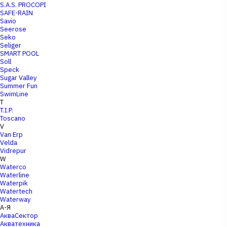
S.A.S. PROCOPI
SAFE-RAIN
Savio
Seerose
Seko
Seliger
SMART POOL
Soll
Speck
Sugar Valley
Summer Fun
SwimLine
T
T.I.P.
Toscano
V
Van Erp
Velda
Vidrepur
W
Waterco
Waterline
Waterpik
Watertech
Waterway
А-Я
АкваСектор
Акватехника