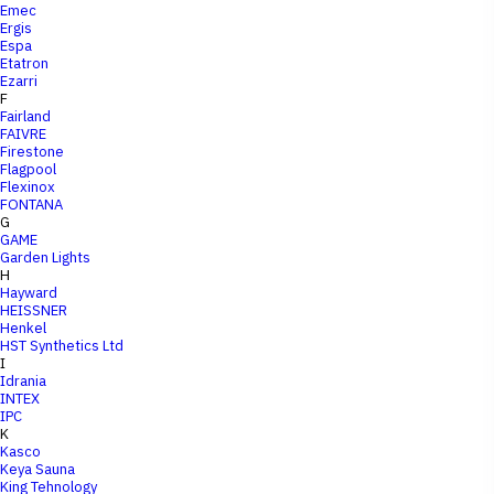
Emec
Ergis
Espa
Etatron
Ezarri
F
Fairland
FAIVRE
Firestone
Flagpool
Flexinox
FONTANA
G
GAME
Garden Lights
H
Hayward
HEISSNER
Henkel
HST Synthetics Ltd
I
Idrania
INTEX
IPC
K
Kasco
Keya Sauna
King Tehnology