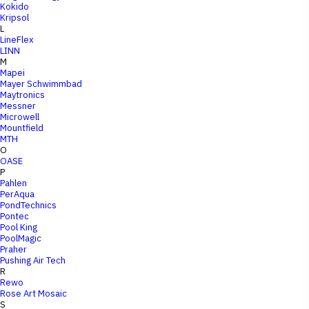
Kokido
Kripsol
L
LineFlex
LINN
M
Mapei
Mayer Schwimmbad
Maytronics
Messner
Microwell
Mountfield
MTH
O
OASE
P
Pahlen
PerAqua
PondTechnics
Pontec
Pool King
PoolMagic
Praher
Pushing Air Tech
R
Rewo
Rose Art Mosaic
S