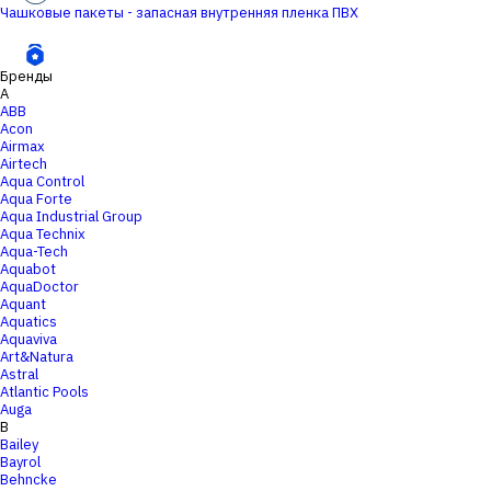
Чашковые пакеты - запасная внутренняя пленка ПВХ
Бренды
A
ABB
Acon
Airmax
Airtech
Aqua Control
Aqua Forte
Aqua Industrial Group
Aqua Technix
Aqua-Tech
Aquabot
AquaDoctor
Aquant
Aquatics
Aquaviva
Art&Natura
Astral
Atlantic Pools
Auga
B
Bailey
Bayrol
Behncke