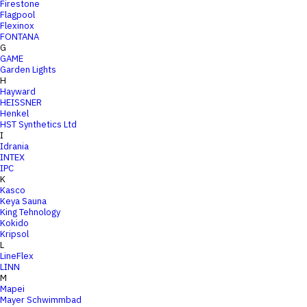
Firestone
Flagpool
Flexinox
FONTANA
G
GAME
Garden Lights
H
Hayward
HEISSNER
Henkel
HST Synthetics Ltd
I
Idrania
INTEX
IPC
K
Kasco
Keya Sauna
King Tehnology
Kokido
Kripsol
L
LineFlex
LINN
M
Mapei
Mayer Schwimmbad