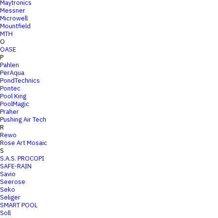
Maytronics
Messner
Microwell
Mountfield
MTH
O
OASE
P
Pahlen
PerAqua
PondTechnics
Pontec
Pool King
PoolMagic
Praher
Pushing Air Tech
R
Rewo
Rose Art Mosaic
S
S.A.S. PROCOPI
SAFE-RAIN
Savio
Seerose
Seko
Seliger
SMART POOL
Soll