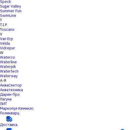
Speck
Sugar Valley
Summer Fun
SwimLine
T
T.I.P.
Toscano
V
Van Erp
Velda
Vidrepur
W
Waterco
Waterline
Waterpik
Watertech
Waterway
А-Я
АкваСектор
Акватехника
Дарин-Про
Лагуна
ЛИТ
Маркопул Кемиклс
Поликварц
Доставка