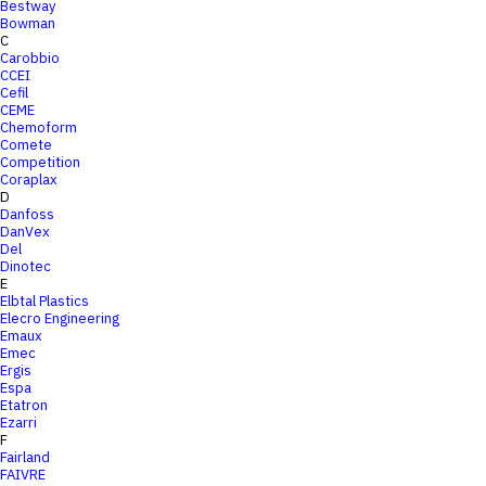
Bestway
Bowman
C
Carobbio
CCEI
Cefil
CEME
Chemoform
Comete
Competition
Coraplax
D
Danfoss
DanVex
Del
Dinotec
E
Elbtal Plastics
Elecro Engineering
Emaux
Emec
Ergis
Espa
Etatron
Ezarri
F
Fairland
FAIVRE