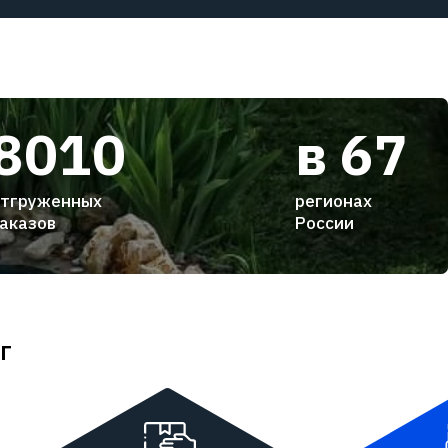
8010
в 67
тгруженных
регионах
аказов
России
г