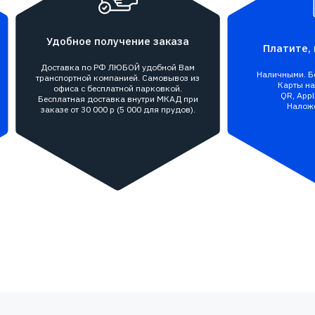
Удобное получение заказа
Платите, 
Доставка по РФ ЛЮБОЙ удобной Вам
Наличными. Бе
транспортной компанией. Самовывоз из
Карты на 
офиса с бесплатной парковкой.
QR, Appl
Бесплатная доставка внутри МКАД при
Налож
заказе от 30 000 р (5 000 для прудов).