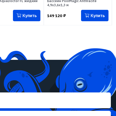
AquaDoctor FL жидкий
Бассейн PoolMagic Anthracite
4,9x3,6x1,3 м
Купить
Купить
149 120
₽