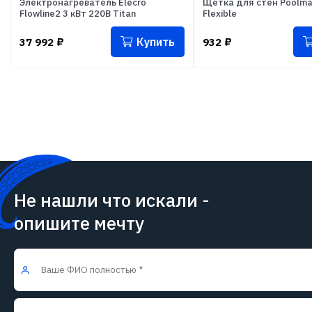
Электронагреватель Elecro
Щетка для стен Poolma
Flowline2 3 кВт 220В Titan
Flexible
Купить
37 992
₽
932
₽
Не нашли что искали -
опишите мечту