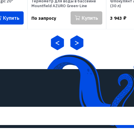
gic 20"
Термометр для воды в бассейне
Флокулянт 
Mountfield AZURO Green-Line
(30 л)
Купить
Купить
По запросу
3 943
₽