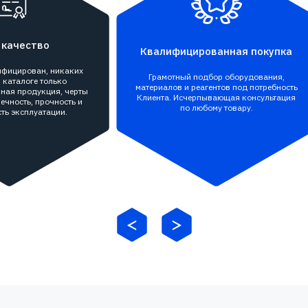
 качество
Квалифицированная покупка
тифицирован, никаких
Грамотный подбор оборудования,
 каталоге только
материалов и реагентов под потребность
ная продукция, черты
Клиента. Исчерпывающая консультация
ечность, прочность и
по любому товару.
ть эксплуатации.