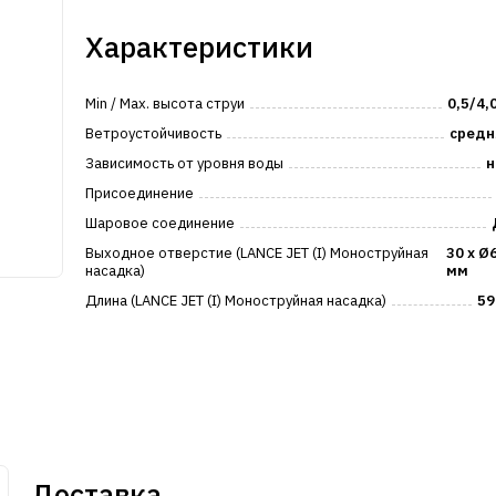
Характеристики
Min / Max. высота струи
0,5/4,
Ветроустойчивость
средн
Зависимость от уровня воды
н
Присоединение
Шаровое соединение
Выходное отверстие (LANCE JET (I) Моноструйная
30 х Ø
насадка)
мм
Длина (LANCE JET (I) Моноструйная насадка)
59
Доставка