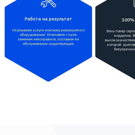
Работа на результат
100%
Оказываем услуги монтажа реализуемого
Весь товар сер
оборудования. Установим с нуля,
подделок. В
заменим неисправное, поставим на
высококачествен
обслуживание существующее.
которой: долгов
безупречнос